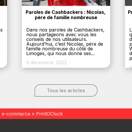
Paroles de Cashbackers : Nicolas, 
P
père de famille nombreuse
es
Dans nos paroles de Cashbackers,
L
nous partageons avec vous les
q
conseils de nos utilisateurs.
d
Aujourd’hui, c’est Nicolas, père de
p
,
famille nombreuse du côté de
W
Limoges, qui nous donne ses...
d
p
6 décembre, 2022
1
Tous les articles
s e-commerce
»
PrintOClock