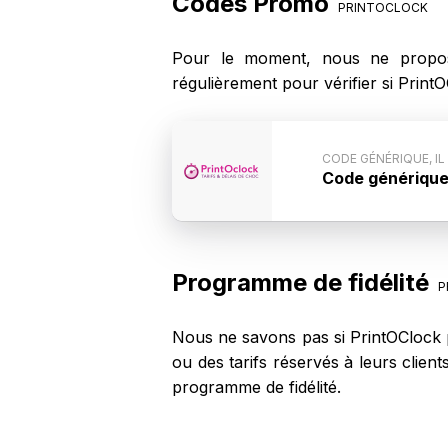
Codes Promo
PRINTOCLOCK
Pour le moment, nous ne propos
régulièrement pour vérifier si Prin
CODE GÉNÉRIQUE, IL
Code générique, 
Conditions d
PrintOClock n'e
possible que c
PrintOClock.
Programme de fidélité
P
Nous ne savons pas si PrintOClock p
ou des tarifs réservés à leurs clie
programme de fidélité.