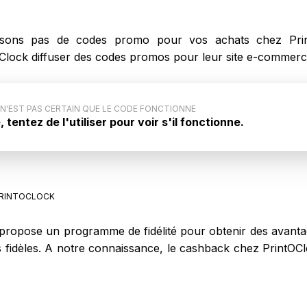
ons pas de codes promo pour vos achats chez Prin
tOClock diffuser des codes promos pour leur site e-commerc
 N'EST PAS CERTAIN QUE LE CODE FONCTIONNE
tentez de l'utiliser pour voir s'il fonctionne.
u code promo : Ce code promo générique pour
st pas communiqué par le site internet. Aussi, il est
e code ne fonctionne pas lors de votre achat sur
RINTOCLOCK
ropose un programme de fidélité pour obtenir des avantag
nts fidèles. A notre connaissance, le cashback chez PrintO