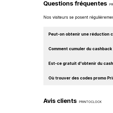
Questions fréquentes
PR
Nos visiteurs se posent régulièreme
Peut-on obtenir une
réduction 
Oui, il est possible d'obtenir
jusqu'à
Comment cumuler du
cashback 
site web de PrintOClock. Ce montan
Il est très simple de cumuler du 
Est-ce gratuit d'obtenir du
cash
Activer le cashback, réalisez votre
achat sur le site PrintOClock.
Avec BackBackBack, vous pouvez c
Où trouver des
codes promo Pr
PrintOClock. Oui, c'est donc gratui
Vous êtes au bon endroit pour tr
notre site BackBackBack, vous les 
Avis clients
PRINTOCLOCK