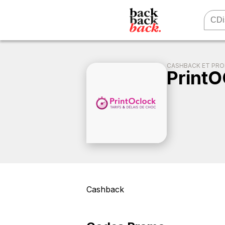
CASHBACK ET PR
PrintO
Cashback