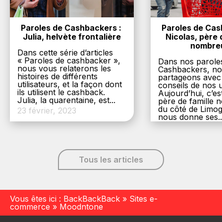
Paroles de Cashbackers : 
Paroles de Cash
Julia, helvète frontalière
Nicolas, père d
nombre
Dans cette série d’articles
« Paroles de cashbacker »,
Dans nos parole
nous vous relaterons les
Cashbackers, n
histoires de différents
partageons avec
utilisateurs, et la façon dont
conseils de nos ut
ils utilisent le cashback.
Aujourd’hui, c’es
Julia, la quarentaine, est...
père de famille
du côté de Limog
23 février, 2023
nous donne ses..
6 décembre, 20
Tous les articles
Vous êtes ici :
BackBackBack
»
Sites e-
commerce
»
Moodntone