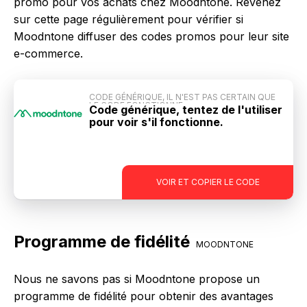
promo pour vos achats chez Moodntone. Revenez
sur cette page régulièrement pour vérifier si
Moodntone diffuser des codes promos pour leur site
e-commerce.
CODE GÉNÉRIQUE, IL N'EST PAS CERTAIN QUE
LE CODE FONCTIONNE
Code générique, tentez de l'utiliser
pour voir s'il fonctionne.
-
VOIR ET COPIER LE CODE
Programme de fidélité
MOODNTONE
Nous ne savons pas si Moodntone propose un
programme de fidélité pour obtenir des avantages