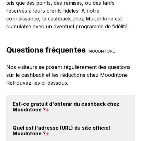
tels que des points, des remises, ou des tarifs
réservés à leurs clients fidèles. A notre
connaissance, le cashback chez Moodntone est
cumulable avec un éventuel programme de fidélité.
Questions fréquentes
MOODNTONE
Nos visiteurs se posent régulièrement des questions
sur le cashback et les réductions chez Moodntone
Retrouvez-les ci-dessous.
Est-ce gratuit d'obtenir du
cashback chez
Moodntone
?
Avec BackBackBack, vous pouvez créer votre
Quel est l'adresse (URL) du
site officiel
compte gratuitement pour cumuler vos réductions
Moodntone
?
cashback sur vos achats chez Moodntone. Oui, c'est