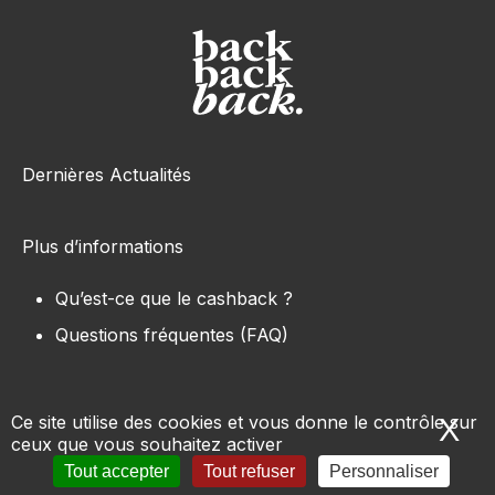
Dernières Actualités
Plus d’informations
Qu’est-ce que le cashback ?
Questions fréquentes (FAQ)
Ce site utilise des cookies et vous donne le contrôle sur
X
Ma
ceux que vous souhaitez activer
Tous les sites e-commerce
-
Marques
-
Produits
-
Tout accepter
Tout refuser
Personnaliser
Conditions d’utilisation
-
Mentions légales