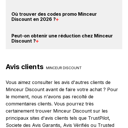
cashback sur vos achats chez Minceur Discount.
Oui, c'est donc gratuit d'obtenir du cashback chez
Il est très simple de cumuler du cashback chez
Où trouver des
codes promo Minceur
Minceur Discount.
Minceur Discount : Créez votre compte sur
Discount en 2026
?
BackBackBack et cliquez sur le bouton Activer le
cashback, réalisez votre achat, et vous verrez
Vous êtes au bon endroit pour trouver un code
Peut-on obtenir une
réduction chez Minceur
apparaître le cashback dans votre cagnotte au plus
promo chez Minceur Discount. Si des
codes promo
Discount
?
tard 48h après votre achat sur le site Minceur
Minceur Discount sont disponibles sur notre site
Discount.
BackBackBack, vous les trouverez sur cette page,
Oui, il est possible d'obtenir
jusqu'à 0% de remise
dans le paragraphe codes promo Minceur Discount.
crédités sur votre cagnotte BackBackBack lorsque
Avis clients
vous réalisez un achat sur le site web de Minceur
MINCEUR DISCOUNT
Discount. Ce montant ne tient pas compte de vos
éventuels bonus.
Vous aimez consulter les avis d'autres clients de
Minceur Discount avant de faire votre achat ? Pour
le moment, nous n'avons pas recolté de
commentaires clients. Vous pourrez très
certainement trouver Minceur Discount sur les
principaux sites d'avis clients tels que TrustPilot,
Societe des Avis Garantis, Avis Vérifiés ou Trusted