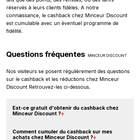
réservés à leurs clients fidèles. A notre
connaissance, le cashback chez Minceur Discount
est cumulable avec un éventuel programme de
fidélité.
Questions fréquentes
MINCEUR DISCOUNT
Nos visiteurs se posent régulièrement des questions
sur le cashback et les réductions chez Minceur
Discount Retrouvez-les ci-dessous.
Est-ce gratuit d'obtenir du
cashback chez
Minceur Discount
?
Avec BackBackBack, vous pouvez créer votre
Comment cumuler du
cashback sur mes
compte gratuitement pour cumuler vos réductions
achats chez Minceur Discount
?