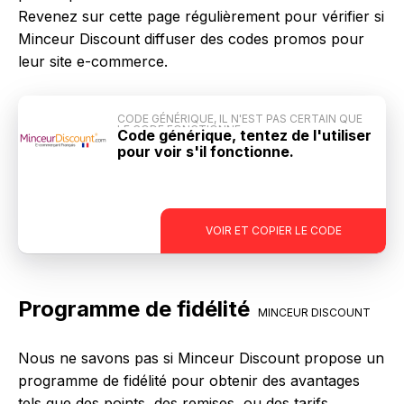
Revenez sur cette page régulièrement pour vérifier si
Minceur Discount diffuser des codes promos pour
leur site e-commerce.
CODE GÉNÉRIQUE, IL N'EST PAS CERTAIN QUE
LE CODE FONCTIONNE
Code générique, tentez de l'utiliser
pour voir s'il fonctionne.
-
VOIR ET COPIER LE CODE
Programme de fidélité
MINCEUR DISCOUNT
Nous ne savons pas si Minceur Discount propose un
programme de fidélité pour obtenir des avantages
tels que des points, des remises, ou des tarifs