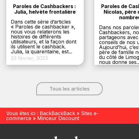
Paroles de Cashbackers : 
Paroles de Cash
Julia, helvète frontalière
Nicolas, père d
nombre
Dans cette série d’articles
« Paroles de cashbacker »,
Dans nos parole
nous vous relaterons les
Cashbackers, n
histoires de différents
partageons avec
utilisateurs, et la façon dont
conseils de nos ut
ils utilisent le cashback.
Aujourd’hui, c’es
Julia, la quarentaine, est...
père de famille
du côté de Limog
23 février, 2023
nous donne ses..
6 décembre, 20
Tous les articles
Vous êtes ici :
BackBackBack
»
Sites e-
commerce
»
Minceur Discount