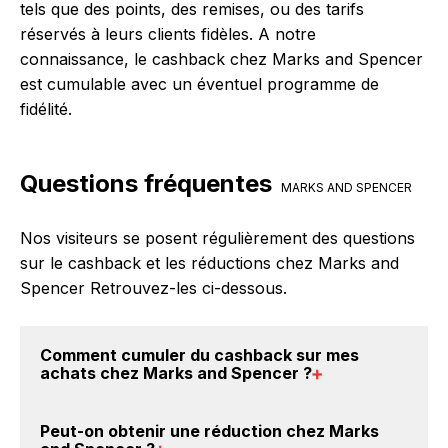
tels que des points, des remises, ou des tarifs
réservés à leurs clients fidèles. A notre
connaissance, le cashback chez Marks and Spencer
est cumulable avec un éventuel programme de
fidélité.
Questions fréquentes
MARKS AND SPENCER
Nos visiteurs se posent régulièrement des questions
sur le cashback et les réductions chez Marks and
Spencer Retrouvez-les ci-dessous.
Comment cumuler du
cashback sur mes
achats chez Marks and Spencer
?
Il est très simple de cumuler du cashback chez
Peut-on obtenir une
réduction chez Marks
Marks and Spencer : Créez votre compte sur