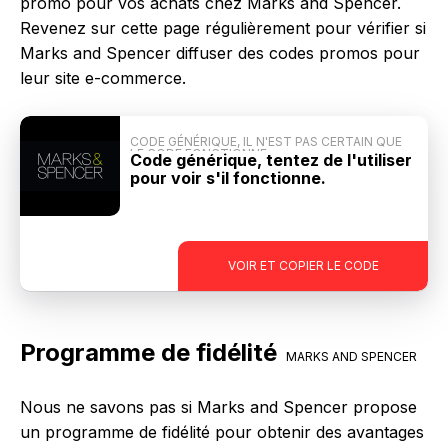
promo pour vos achats chez Marks and Spencer.
Revenez sur cette page régulièrement pour vérifier si
Marks and Spencer diffuser des codes promos pour
leur site e-commerce.
CODE GÉNÉRIQUE, IL N'EST PAS CERTAIN QUE
LE CODE FONCTIONNE
Code générique, tentez de l'utiliser
pour voir s'il fonctionne.
-
VOIR ET COPIER LE CODE
Programme de fidélité
MARKS AND SPENCER
Nous ne savons pas si Marks and Spencer propose
un programme de fidélité pour obtenir des avantages