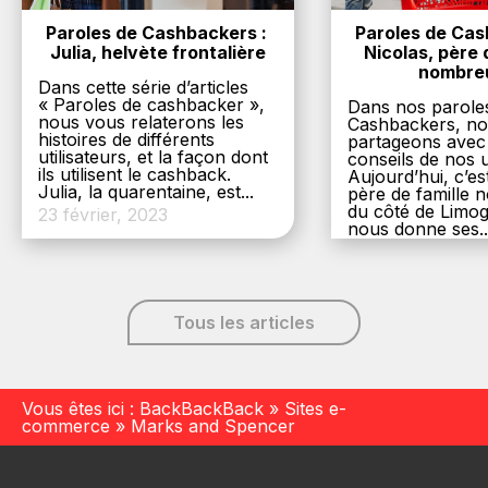
Paroles de Cashbackers : 
Paroles de Cash
Julia, helvète frontalière
Nicolas, père d
nombre
Dans cette série d’articles
« Paroles de cashbacker »,
Dans nos parole
nous vous relaterons les
Cashbackers, n
histoires de différents
partageons avec
utilisateurs, et la façon dont
conseils de nos ut
ils utilisent le cashback.
Aujourd’hui, c’es
Julia, la quarentaine, est...
père de famille
du côté de Limog
23 février, 2023
nous donne ses..
6 décembre, 20
Tous les articles
Vous êtes ici :
BackBackBack
»
Sites e-
commerce
»
Marks and Spencer