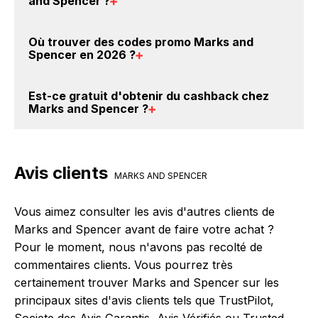
and Spencer
?
BackBackBack et cliquez sur le bouton Activer le
cashback, réalisez votre achat, et vous verrez
Oui, il est possible d'obtenir
jusqu'à 0€ de remise
Où trouver des
codes promo Marks and
apparaître le cashback dans votre cagnotte au plus
crédités sur votre cagnotte BackBackBack lorsque
Spencer en 2026
?
tard 48h après votre achat sur le site Marks and
vous réalisez un achat sur le site web de Marks and
Spencer.
Spencer. Ce montant ne tient pas compte de vos
Vous êtes au bon endroit pour trouver un code
Est-ce gratuit d'obtenir du
cashback chez
éventuels bonus.
promo chez Marks and Spencer. Si des
codes promo
Marks and Spencer
?
Marks and Spencer sont disponibles sur notre site
BackBackBack, vous les trouverez sur cette page,
Avec BackBackBack, vous pouvez créer votre
dans le paragraphe codes promo Marks and
compte gratuitement pour cumuler vos réductions
Avis clients
Spencer.
cashback sur vos achats chez Marks and Spencer.
MARKS AND SPENCER
Oui, c'est donc gratuit d'obtenir du cashback chez
Marks and Spencer.
Vous aimez consulter les avis d'autres clients de
Marks and Spencer avant de faire votre achat ?
Pour le moment, nous n'avons pas recolté de
commentaires clients. Vous pourrez très
certainement trouver Marks and Spencer sur les
principaux sites d'avis clients tels que TrustPilot,