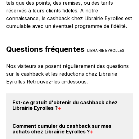
tels que des points, des remises, ou des tarifs
réservés à leurs clients fidèles. A notre
connaissance, le cashback chez Librairie Eyrolles est
cumulable avec un éventuel programme de fidélité.
Questions fréquentes
LIBRAIRIE EYROLLES
Nos visiteurs se posent régulièrement des questions
sur le cashback et les réductions chez Librairie
Eyrolles Retrouvez-les ci-dessous.
Est-ce gratuit d'obtenir du
cashback chez
Librairie Eyrolles
?
Avec BackBackBack, vous pouvez créer votre
Comment cumuler du
cashback sur mes
compte gratuitement pour cumuler vos réductions
achats chez Librairie Eyrolles
?
cashback sur vos achats chez Librairie Eyrolles. Oui,