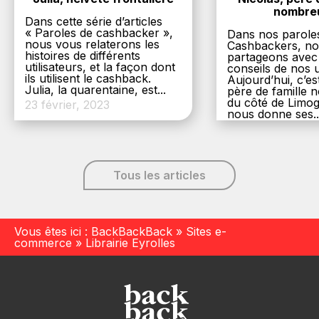
nombre
Dans cette série d’articles
« Paroles de cashbacker »,
Dans nos parole
nous vous relaterons les
Cashbackers, n
histoires de différents
partageons avec
utilisateurs, et la façon dont
conseils de nos ut
ils utilisent le cashback.
Aujourd’hui, c’es
Julia, la quarentaine, est...
père de famille
du côté de Limog
23 février, 2023
nous donne ses..
6 décembre, 20
Tous les articles
Vous êtes ici :
BackBackBack
»
Sites e-
commerce
»
Librairie Eyrolles