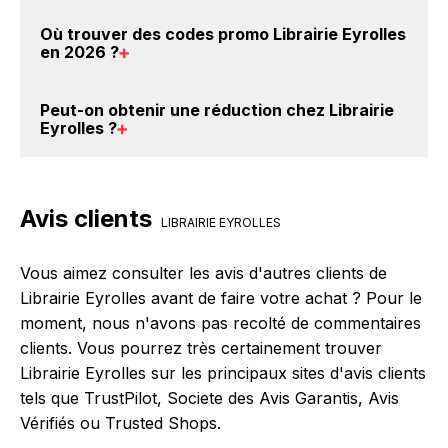
c'est donc gratuit d'obtenir du cashback chez
Il est très simple de cumuler du cashback chez
Où trouver des
codes promo Librairie Eyrolles
Librairie Eyrolles.
Librairie Eyrolles : Créez votre compte sur
en 2026
?
BackBackBack et cliquez sur le bouton Activer le
cashback, réalisez votre achat, et vous verrez
Vous êtes au bon endroit pour trouver un code
Peut-on obtenir une
réduction chez Librairie
apparaître le cashback dans votre cagnotte au plus
promo chez Librairie Eyrolles. Si des
codes promo
Eyrolles
?
tard 48h après votre achat sur le site Librairie
Librairie Eyrolles sont disponibles sur notre site
Eyrolles.
BackBackBack, vous les trouverez sur cette page,
Oui, il est possible d'obtenir
jusqu'à 2% de remise
dans le paragraphe codes promo Librairie Eyrolles.
crédités sur votre cagnotte BackBackBack lorsque
Avis clients
vous réalisez un achat sur le site web de Librairie
LIBRAIRIE EYROLLES
Eyrolles. Ce montant ne tient pas compte de vos
éventuels bonus.
Vous aimez consulter les avis d'autres clients de
Librairie Eyrolles avant de faire votre achat ? Pour le
moment, nous n'avons pas recolté de commentaires
clients. Vous pourrez très certainement trouver
Librairie Eyrolles sur les principaux sites d'avis clients
tels que TrustPilot, Societe des Avis Garantis, Avis
Vérifiés ou Trusted Shops.