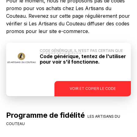
Pour le moment, nous ne proposons pas de codes
promo pour vos achats chez Les Artisans du
Couteau. Revenez sur cette page régulièrement pour
vérifier si Les Artisans du Couteau diffuser des codes
promos pour leur site e-commerce.
CODE GÉNÉRIQUE, IL N'EST PAS CERTAIN QUE
LE CODE FONCTIONNE
Code générique, tentez de l'utiliser
pour voir s'il fonctionne.
-
VOIR ET COPIER LE CODE
Programme de fidélité
LES ARTISANS DU
COUTEAU