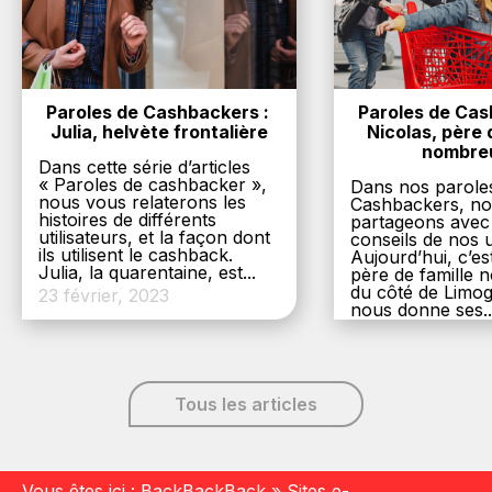
Paroles de Cashbackers : 
Paroles de Cash
Julia, helvète frontalière
Nicolas, père d
nombre
Dans cette série d’articles
« Paroles de cashbacker »,
Dans nos parole
nous vous relaterons les
Cashbackers, n
histoires de différents
partageons avec
utilisateurs, et la façon dont
conseils de nos ut
ils utilisent le cashback.
Aujourd’hui, c’es
Julia, la quarentaine, est...
père de famille
du côté de Limog
23 février, 2023
nous donne ses..
6 décembre, 20
Tous les articles
Vous êtes ici :
BackBackBack
»
Sites e-