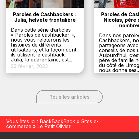
Paroles de Cashbackers : 
Paroles de Cash
Julia, helvète frontalière
Nicolas, père d
nombre
Dans cette série d’articles
« Paroles de cashbacker »,
Dans nos parole
nous vous relaterons les
Cashbackers, n
histoires de différents
partageons avec
utilisateurs, et la façon dont
conseils de nos ut
ils utilisent le cashback.
Aujourd’hui, c’es
Julia, la quarentaine, est...
père de famille
du côté de Limog
23 février, 2023
nous donne ses..
6 décembre, 20
Tous les articles
Vous êtes ici :
BackBackBack
»
Sites e-
commerce
»
Le Petit Olivier