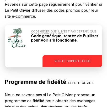
Revenez sur cette page régulièrement pour vérifier si
Le Petit Olivier diffuser des codes promos pour leur
site e-commerce.
CODE GÉNÉRIQUE, IL N'EST PAS CERTAIN QUE
LE CODE FONCTIONNE
Code générique, tentez de l'utiliser
pour voir s'il fonctionne.
-
VOIR ET COPIER LE CODE
Programme de fidélité
LE PETIT OLIVIER
Nous ne savons pas si Le Petit Olivier propose un
programme de fidélité pour obtenir des avantages
tels que des points, des remises, ou des tarifs