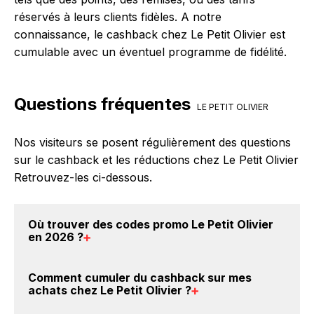
réservés à leurs clients fidèles. A notre
connaissance, le cashback chez Le Petit Olivier est
cumulable avec un éventuel programme de fidélité.
Questions fréquentes
LE PETIT OLIVIER
Nos visiteurs se posent régulièrement des questions
sur le cashback et les réductions chez Le Petit Olivier
Retrouvez-les ci-dessous.
Où trouver des
codes promo Le Petit Olivier
en 2026
?
Vous êtes au bon endroit pour trouver un code
Comment cumuler du
cashback sur mes
promo chez Le Petit Olivier. Si des
codes promo Le
achats chez Le Petit Olivier
?
Petit Olivier sont disponibles sur notre site