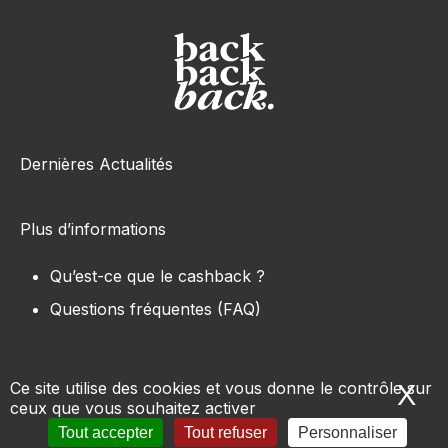
Dernières Actualités
Plus d’informations
Qu’est-ce que le cashback ?
Questions fréquentes (FAQ)
Ce site utilise des cookies et vous donne le contrôle sur
X
Ma
ceux que vous souhaitez activer
Tous les sites e-commerce
-
Marques
-
Produits
-
Tout accepter
Tout refuser
Personnaliser
Conditions d’utilisation
-
Mentions légales