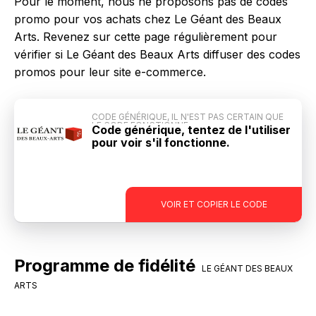
Pour le moment, nous ne proposons pas de codes
promo pour vos achats chez Le Géant des Beaux
Arts. Revenez sur cette page régulièrement pour
vérifier si Le Géant des Beaux Arts diffuser des codes
promos pour leur site e-commerce.
CODE GÉNÉRIQUE, IL N'EST PAS CERTAIN QUE
LE CODE FONCTIONNE
Code générique, tentez de l'utiliser
pour voir s'il fonctionne.
-
VOIR ET COPIER LE CODE
Programme de fidélité
LE GÉANT DES BEAUX
ARTS