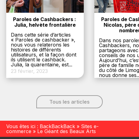
Paroles de Cashbackers : 
Paroles de Cash
Julia, helvète frontalière
Nicolas, père d
nombre
Dans cette série d’articles
« Paroles de cashbacker »,
Dans nos parole
nous vous relaterons les
Cashbackers, n
histoires de différents
partageons avec
utilisateurs, et la façon dont
conseils de nos ut
ils utilisent le cashback.
Aujourd’hui, c’es
Julia, la quarentaine, est...
père de famille
du côté de Limog
23 février, 2023
nous donne ses..
6 décembre, 20
Tous les articles
Vous êtes ici :
BackBackBack
»
Sites e-
commerce
»
Le Géant des Beaux Arts