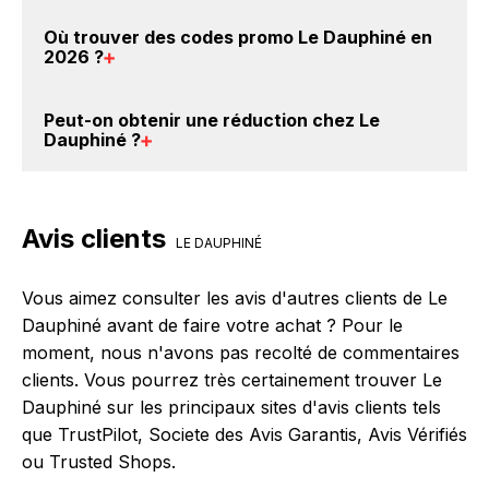
c'est donc gratuit d'obtenir du cashback chez Le
Il est très simple de cumuler du cashback chez Le
Où trouver des
codes promo Le Dauphiné en
Dauphiné.
Dauphiné : Créez votre compte sur BackBackBack et
2026
?
cliquez sur le bouton Activer le cashback, réalisez
votre achat, et vous verrez apparaître le cashback
Vous êtes au bon endroit pour trouver un code
Peut-on obtenir une
réduction chez Le
dans votre cagnotte au plus tard 48h après votre
promo chez Le Dauphiné. Si des
codes promo Le
Dauphiné
?
achat sur le site Le Dauphiné.
Dauphiné sont disponibles sur notre site
BackBackBack, vous les trouverez sur cette page,
Oui, il est possible d'obtenir
jusqu'à 5% de remise
dans le paragraphe codes promo Le Dauphiné.
crédités sur votre cagnotte BackBackBack lorsque
Avis clients
vous réalisez un achat sur le site web de Le
LE DAUPHINÉ
Dauphiné. Ce montant ne tient pas compte de vos
éventuels bonus.
Vous aimez consulter les avis d'autres clients de Le
Dauphiné avant de faire votre achat ? Pour le
moment, nous n'avons pas recolté de commentaires
clients. Vous pourrez très certainement trouver Le
Dauphiné sur les principaux sites d'avis clients tels
que TrustPilot, Societe des Avis Garantis, Avis Vérifiés
ou Trusted Shops.