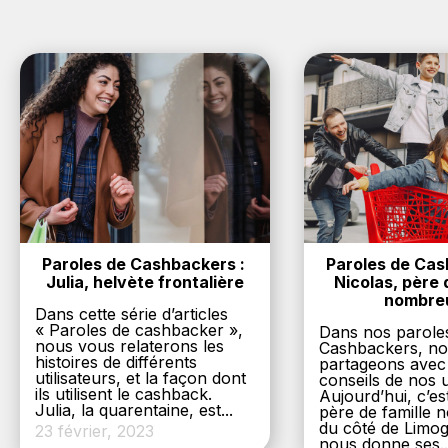
Paroles de Cashbackers : 
Paroles de Cash
Julia, helvète frontalière
Nicolas, père d
nombre
Dans cette série d’articles
« Paroles de cashbacker »,
Dans nos parole
nous vous relaterons les
Cashbackers, n
histoires de différents
partageons avec
utilisateurs, et la façon dont
conseils de nos ut
ils utilisent le cashback.
Aujourd’hui, c’es
Julia, la quarentaine, est...
père de famille
du côté de Limog
23 février, 2023
nous donne ses..