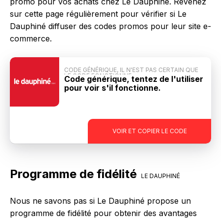
promo pour vos achats chez Le Dauphiné. Revenez
sur cette page régulièrement pour vérifier si Le
Dauphiné diffuser des codes promos pour leur site e-
commerce.
CODE GÉNÉRIQUE, IL N'EST PAS CERTAIN QUE
LE CODE FONCTIONNE
Code générique, tentez de l'utiliser
pour voir s'il fonctionne.
-
VOIR ET COPIER LE CODE
Programme de fidélité
LE DAUPHINÉ
Nous ne savons pas si Le Dauphiné propose un
programme de fidélité pour obtenir des avantages