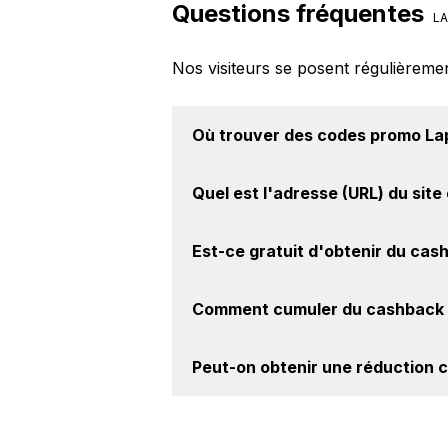
Questions fréquentes
LA
Nos visiteurs se posent régulièreme
Où trouver des
codes promo La
Vous êtes au bon endroit pour tro
Quel est l'adresse (URL) du
site
BackBackBack, vous les trouverez 
Pour un site e-commerce de premie
Est-ce gratuit d'obtenir du
cash
intéressant de vérifier l'URL du sit
Lapeyre à l'adresse suivante :
https
Avec BackBackBack, vous pouvez c
Comment cumuler du
cashback 
Lapeyre. Oui, c'est donc gratuit d'
Il est très simple de cumuler du c
Peut-on obtenir une
réduction 
le cashback, réalisez votre achat, 
sur le site Lapeyre.
Oui, il est possible d'obtenir
jusqu'à
le site web de Lapeyre. Ce montant 