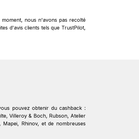
 le moment, nous n'avons pas recolté
s d'avis clients tels que TrustPilot,
 vous pouvez obtenir du cashback :
lte
,
Villeroy & Boch
,
Rubson
,
Atelier
,
Mapei
,
Rhinov
, et de nombreuses