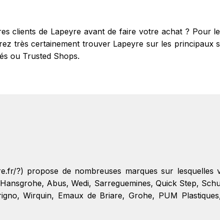
res clients de Lapeyre avant de faire votre achat ? Pour
z très certainement trouver Lapeyre sur les principaux site
fiés ou Trusted Shops.
yre.fr/?) propose de nombreuses marques sur lesquelles
Hansgrohe
,
Abus
,
Wedi
,
Sarreguemines
,
Quick Step
,
Schu
rigno
,
Wirquin
,
Emaux de Briare
,
Grohe
,
PUM Plastiques