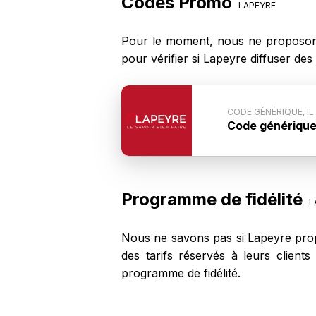
Codes Promo
LAPEYRE
Pour le moment, nous ne proposon
pour vérifier si Lapeyre diffuser d
CODE GÉNÉRIQUE, IL
Code générique, 
Conditions du 
n'est pas commun
code ne fonction
Programme de fidélité
L
Nous ne savons pas si Lapeyre prop
des tarifs réservés à leurs clien
programme de fidélité.