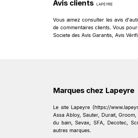
Avis clients
LAPEYRE
Vous aimez consulter les avis d'aut
de commentaires clients. Vous pourre
Societe des Avis Garantis, Avis Véri
Marques chez Lapeyre
Le site Lapeyre (https://www.lape
Assa Abloy
,
Sauter
,
Durait
,
Groom
,
du bain
,
Sevax
,
SFA
,
Decotec
,
Sc
autres marques.