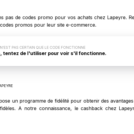
s pas de codes promo pour vos achats chez Lapeyre. Rev
es codes promos pour leur site e-commerce.
 N'EST PAS CERTAIN QUE LE CODE FONCTIONNE
tentez de l'utiliser pour voir s'il fonctionne.
code promo : Ce code promo générique pour Lapeyre
iqué par le site internet. Aussi, il est possible que ce
ne pas lors de votre achat sur Lapeyre.
APEYRE
ose un programme de fidélité pour obtenir des avantages t
ts fidèles. A notre connaissance, le cashback chez Lape