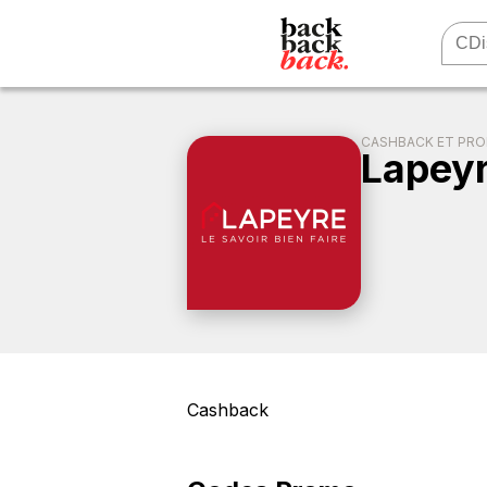
CASHBACK ET PR
Lapey
Cashback