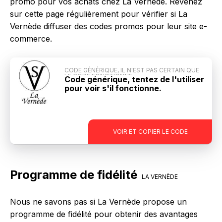
promo pour vos achats chez La Vernède. Revenez
sur cette page régulièrement pour vérifier si La
Vernède diffuser des codes promos pour leur site e-
commerce.
CODE GÉNÉRIQUE, IL N'EST PAS CERTAIN QUE
LE CODE FONCTIONNE
Code générique, tentez de l'utiliser
pour voir s'il fonctionne.
-
VOIR ET COPIER LE CODE
Programme de fidélité
LA VERNÈDE
Nous ne savons pas si La Vernède propose un
programme de fidélité pour obtenir des avantages