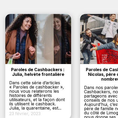
Paroles de Cashbackers : 
Paroles de Cash
Julia, helvète frontalière
Nicolas, père d
nombre
Dans cette série d’articles
« Paroles de cashbacker »,
Dans nos parole
nous vous relaterons les
Cashbackers, n
histoires de différents
partageons avec
utilisateurs, et la façon dont
conseils de nos ut
ils utilisent le cashback.
Aujourd’hui, c’es
Julia, la quarentaine, est...
père de famille
du côté de Limog
23 février, 2023
nous donne ses..