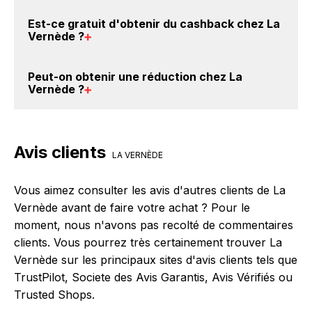
votre achat, et vous verrez apparaître le cashback
Vous êtes au bon endroit pour trouver un code
Est-ce gratuit d'obtenir du
cashback chez La
dans votre cagnotte au plus tard 48h après votre
promo chez La Vernède. Si des
codes promo La
Vernède
?
achat sur le site La Vernède.
Vernède sont disponibles sur notre site
BackBackBack, vous les trouverez sur cette page,
Avec BackBackBack, vous pouvez créer votre
Peut-on obtenir une
réduction chez La
dans le paragraphe codes promo La Vernède.
compte gratuitement pour cumuler vos réductions
Vernède
?
cashback sur vos achats chez La Vernède. Oui, c'est
donc gratuit d'obtenir du cashback chez La Vernède.
Oui, il est possible d'obtenir
jusqu'à 7% de remise
crédités sur votre cagnotte BackBackBack lorsque
Avis clients
vous réalisez un achat sur le site web de La Vernède.
LA VERNÈDE
Ce montant ne tient pas compte de vos éventuels
bonus.
Vous aimez consulter les avis d'autres clients de La
Vernède avant de faire votre achat ? Pour le
moment, nous n'avons pas recolté de commentaires
clients. Vous pourrez très certainement trouver La
Vernède sur les principaux sites d'avis clients tels que
TrustPilot, Societe des Avis Garantis, Avis Vérifiés ou
Trusted Shops.