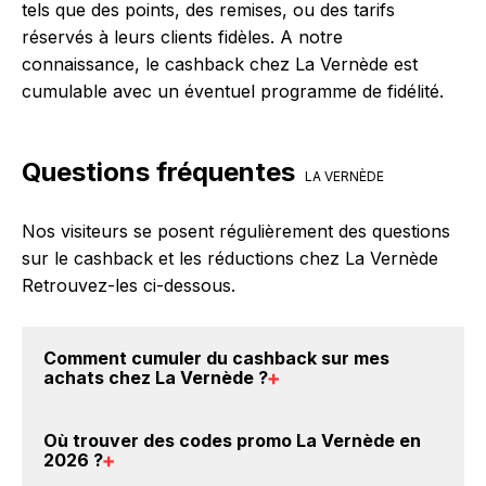
tels que des points, des remises, ou des tarifs
réservés à leurs clients fidèles. A notre
connaissance, le cashback chez La Vernède est
cumulable avec un éventuel programme de fidélité.
Questions fréquentes
LA VERNÈDE
Nos visiteurs se posent régulièrement des questions
sur le cashback et les réductions chez La Vernède
Retrouvez-les ci-dessous.
Comment cumuler du
cashback sur mes
achats chez La Vernède
?
Il est très simple de cumuler du cashback chez La
Où trouver des
codes promo La Vernède en
Vernède : Créez votre compte sur BackBackBack et
2026
?
cliquez sur le bouton Activer le cashback, réalisez