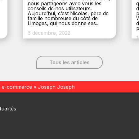
nous partageons avec vous les
q
conseils de nos utilisateurs.
d
Aujourd’hui, c’est Nicolas, père de
p
,
famille nombreuse du côté de
W
Limoges, qui nous donne ses...
d
p
6 décembre, 2022
1
Tous les articles
s e-commerce
»
Joseph Joseph
ualités