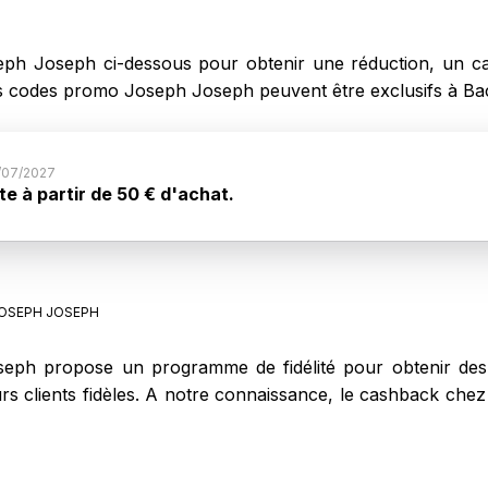
eph Joseph ci-dessous pour obtenir une réduction, un c
s codes promo Joseph Joseph peuvent être exclusifs à B
/07/2027
te à partir de 50 € d'achat.
de promo : Livraison gratuite à partir de 50 € d'achat.
OSEPH JOSEPH
ph propose un programme de fidélité pour obtenir des 
eurs clients fidèles. A notre connaissance, le cashback c