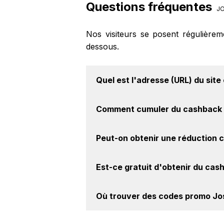
Questions fréquentes
JO
Nos visiteurs se posent régulière
dessous.
Quel est l'adresse (URL) du
site
Pour un site e-commerce de premier
Comment cumuler du
cashback 
intéressant de vérifier l'URL du sit
officel Joseph Joseph à l'adresse s
Il est très simple de cumuler du 
Peut-on obtenir une
réduction 
Activer le cashback, réalisez votre
achat sur le site Joseph Joseph.
Oui, il est possible d'obtenir
jusqu'à
Est-ce gratuit d'obtenir du
cash
le site web de Joseph Joseph. Ce m
Avec BackBackBack, vous pouvez c
Où trouver des
codes promo Jo
Joseph Joseph. Oui, c'est donc gra
Vous êtes au bon endroit pour tro