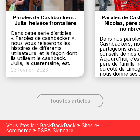
Paroles de Cashbackers : 
Paroles de Cash
Julia, helvète frontalière
Nicolas, père d
nombre
Dans cette série d’articles
« Paroles de cashbacker »,
Dans nos parole
nous vous relaterons les
Cashbackers, n
histoires de différents
partageons avec
utilisateurs, et la façon dont
conseils de nos ut
ils utilisent le cashback.
Aujourd’hui, c’es
Julia, la quarentaine, est...
père de famille
du côté de Limog
23 février, 2023
nous donne ses..
6 décembre, 20
Tous les articles
Vous êtes ici :
BackBackBack
»
Sites e-
commerce
»
ESPA Skincare