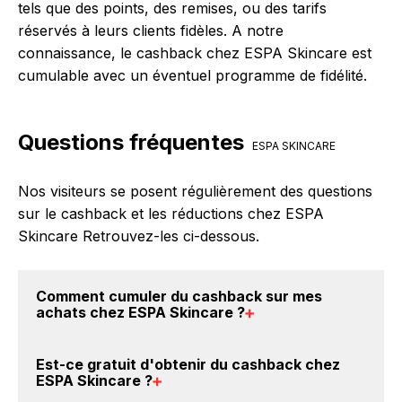
tels que des points, des remises, ou des tarifs
réservés à leurs clients fidèles. A notre
connaissance, le cashback chez ESPA Skincare est
cumulable avec un éventuel programme de fidélité.
Questions fréquentes
ESPA SKINCARE
Nos visiteurs se posent régulièrement des questions
sur le cashback et les réductions chez ESPA
Skincare Retrouvez-les ci-dessous.
Comment cumuler du
cashback sur mes
achats chez ESPA Skincare
?
Il est très simple de cumuler du cashback chez ESPA
Est-ce gratuit d'obtenir du
cashback chez
Skincare : Créez votre compte sur BackBackBack et
ESPA Skincare
?
cliquez sur le bouton Activer le cashback, réalisez