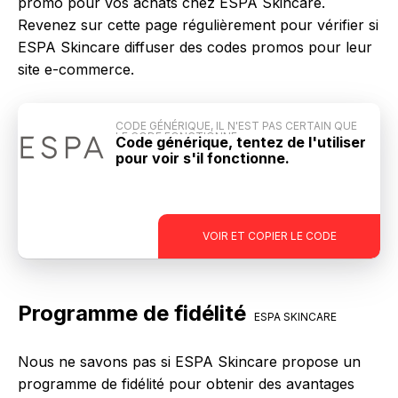
promo pour vos achats chez ESPA Skincare.
Revenez sur cette page régulièrement pour vérifier si
ESPA Skincare diffuser des codes promos pour leur
site e-commerce.
CODE GÉNÉRIQUE, IL N'EST PAS CERTAIN QUE
LE CODE FONCTIONNE
Code générique, tentez de l'utiliser
pour voir s'il fonctionne.
-
VOIR ET COPIER LE CODE
Programme de fidélité
ESPA SKINCARE
Nous ne savons pas si ESPA Skincare propose un
programme de fidélité pour obtenir des avantages