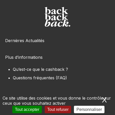
Dernières Actualités
Plus d’informations
Qu’est-ce que le cashback ?
Questions fréquentes (FAQ)
Ce site utilise des cookies et vous donne le contrôle sur
X
Ma
ceux que vous souhaitez activer
Tous les sites e-commerce
-
Marques
-
Produits
-
Tout accepter
Tout refuser
Personnaliser
Conditions d’utilisation
-
Mentions légales