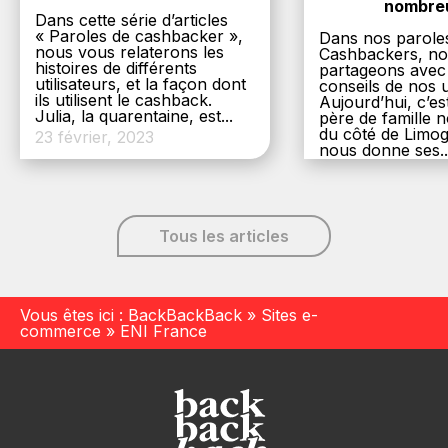
nombre
Dans cette série d’articles
« Paroles de cashbacker »,
Dans nos parole
nous vous relaterons les
Cashbackers, n
histoires de différents
partageons avec
utilisateurs, et la façon dont
conseils de nos ut
ils utilisent le cashback.
Aujourd’hui, c’es
Julia, la quarentaine, est...
père de famille
du côté de Limog
23 février, 2023
nous donne ses..
6 décembre, 20
Tous les articles
Vous êtes ici :
BackBackBack
»
Sites e-
commerce
»
ENI France