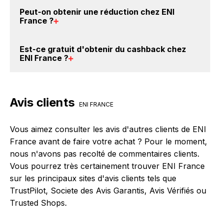
votre achat, et vous verrez apparaître le cashback
Vous êtes au bon endroit pour trouver un code
Peut-on obtenir une
réduction chez ENI
dans votre cagnotte au plus tard 48h après votre
promo chez ENI France. Si des
codes promo ENI
France
?
achat sur le site ENI France.
France sont disponibles sur notre site
BackBackBack, vous les trouverez sur cette page,
Oui, il est possible d'obtenir
jusqu'à 0% de remise
Est-ce gratuit d'obtenir du
cashback chez
dans le paragraphe codes promo ENI France.
crédités sur votre cagnotte BackBackBack lorsque
ENI France
?
vous réalisez un achat sur le site web de ENI France.
Ce montant ne tient pas compte de vos éventuels
Avec BackBackBack, vous pouvez créer votre
bonus.
compte gratuitement pour cumuler vos réductions
Avis clients
cashback sur vos achats chez ENI France. Oui, c'est
ENI FRANCE
donc gratuit d'obtenir du cashback chez ENI France.
Vous aimez consulter les avis d'autres clients de ENI
France avant de faire votre achat ? Pour le moment,
nous n'avons pas recolté de commentaires clients.
Vous pourrez très certainement trouver ENI France
sur les principaux sites d'avis clients tels que
TrustPilot, Societe des Avis Garantis, Avis Vérifiés ou
Trusted Shops.