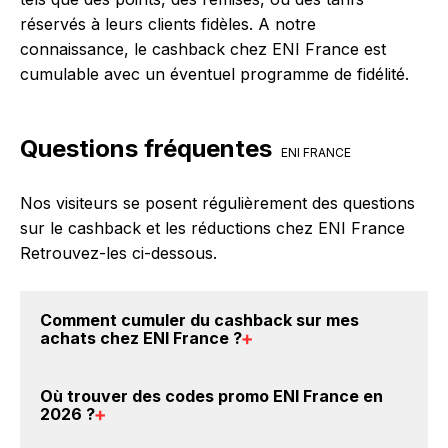
réservés à leurs clients fidèles. A notre
connaissance, le cashback chez ENI France est
cumulable avec un éventuel programme de fidélité.
Questions fréquentes
ENI FRANCE
Nos visiteurs se posent régulièrement des questions
sur le cashback et les réductions chez ENI France
Retrouvez-les ci-dessous.
Comment cumuler du
cashback sur mes
achats chez ENI France
?
Il est très simple de cumuler du cashback chez ENI
Où trouver des
codes promo ENI France en
France : Créez votre compte sur BackBackBack et
2026
?
cliquez sur le bouton Activer le cashback, réalisez