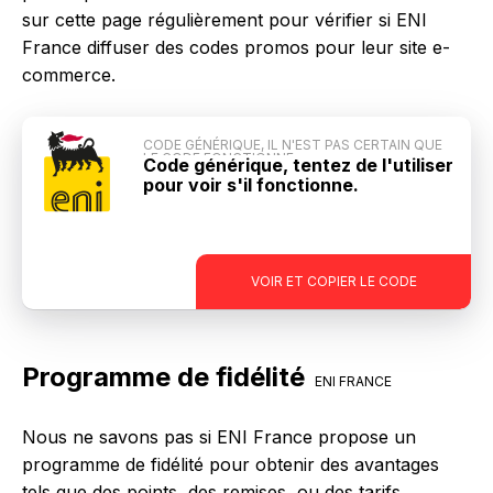
sur cette page régulièrement pour vérifier si ENI
France diffuser des codes promos pour leur site e-
commerce.
CODE GÉNÉRIQUE, IL N'EST PAS CERTAIN QUE
LE CODE FONCTIONNE
Code générique, tentez de l'utiliser
pour voir s'il fonctionne.
-
VOIR ET COPIER LE CODE
Programme de fidélité
ENI FRANCE
Nous ne savons pas si ENI France propose un
programme de fidélité pour obtenir des avantages
tels que des points, des remises, ou des tarifs