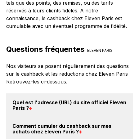
tels que des points, des remises, ou des tarifs
réservés à leurs clients fidèles. A notre
connaissance, le cashback chez Eleven Paris est
cumulable avec un éventuel programme de fidélité.
Questions fréquentes
ELEVEN PARIS
Nos visiteurs se posent régulièrement des questions
sur le cashback et les réductions chez Eleven Paris
Retrouvez-les ci-dessous.
Quel est l'adresse (URL) du
site officiel Eleven
Paris
?
Pour un site e-commerce de premier plan comme
Comment cumuler du
cashback sur mes
Eleven Paris, nous voulons tous éviter le phishing et
achats chez Eleven Paris
?
les arnaques. Il est donc intéressant de vérifier l'URL