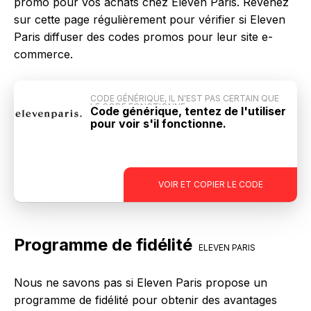
promo pour vos achats chez Eleven Paris. Revenez
sur cette page régulièrement pour vérifier si Eleven
Paris diffuser des codes promos pour leur site e-
commerce.
CODE GÉNÉRIQUE, IL N'EST PAS CERTAIN QUE
LE CODE FONCTIONNE
Code générique, tentez de l'utiliser
pour voir s'il fonctionne.
-
VOIR ET COPIER LE CODE
Programme de fidélité
ELEVEN PARIS
Nous ne savons pas si Eleven Paris propose un
programme de fidélité pour obtenir des avantages