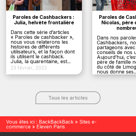
Paroles de Cashbackers : 
Paroles de Cash
Julia, helvète frontalière
Nicolas, père d
nombre
Dans cette série d’articles
« Paroles de cashbacker »,
Dans nos parole
nous vous relaterons les
Cashbackers, n
histoires de différents
partageons avec
utilisateurs, et la façon dont
conseils de nos ut
ils utilisent le cashback.
Aujourd’hui, c’es
Julia, la quarentaine, est...
père de famille
du côté de Limog
23 février, 2023
nous donne ses..
6 décembre, 20
Tous les articles
Vous êtes ici :
BackBackBack
»
Sites e-
commerce
»
Eleven Paris