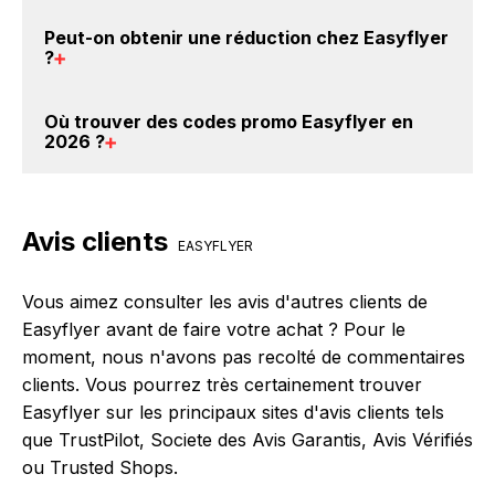
donc gratuit d'obtenir du cashback chez Easyflyer.
Il est très simple de cumuler du cashback chez
Peut-on obtenir une
réduction chez Easyflyer
Easyflyer : Créez votre compte sur BackBackBack et
?
cliquez sur le bouton Activer le cashback, réalisez
votre achat, et vous verrez apparaître le cashback
Oui, il est possible d'obtenir
jusqu'à 5% de remise
Où trouver des
codes promo Easyflyer en
dans votre cagnotte au plus tard 48h après votre
crédités sur votre cagnotte BackBackBack lorsque
2026
?
achat sur le site Easyflyer.
vous réalisez un achat sur le site web de Easyflyer.
Ce montant ne tient pas compte de vos éventuels
Vous êtes au bon endroit pour trouver un code
bonus.
promo chez Easyflyer. Si des
codes promo Easyflyer
Avis clients
sont disponibles sur notre site BackBackBack, vous
EASYFLYER
les trouverez sur cette page, dans le paragraphe
codes promo Easyflyer.
Vous aimez consulter les avis d'autres clients de
Easyflyer avant de faire votre achat ? Pour le
moment, nous n'avons pas recolté de commentaires
clients. Vous pourrez très certainement trouver
Easyflyer sur les principaux sites d'avis clients tels
que TrustPilot, Societe des Avis Garantis, Avis Vérifiés
ou Trusted Shops.