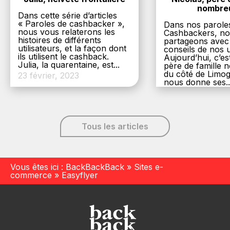
nombre
Dans cette série d’articles
« Paroles de cashbacker »,
Dans nos parole
nous vous relaterons les
Cashbackers, n
histoires de différents
partageons avec
utilisateurs, et la façon dont
conseils de nos ut
ils utilisent le cashback.
Aujourd’hui, c’es
Julia, la quarentaine, est...
père de famille
du côté de Limog
23 février, 2023
nous donne ses..
6 décembre, 20
Tous les articles
Vous êtes ici :
BackBackBack
»
Sites e-
commerce
»
Easyflyer