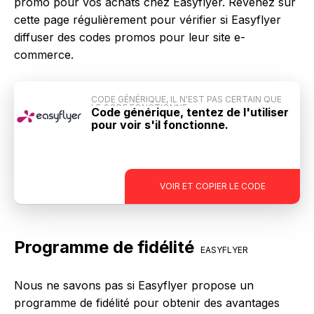
promo pour vos achats chez Easyflyer. Revenez sur
cette page régulièrement pour vérifier si Easyflyer
diffuser des codes promos pour leur site e-
commerce.
CODE GÉNÉRIQUE, IL N'EST PAS CERTAIN QUE
LE CODE FONCTIONNE
Code générique, tentez de l'utiliser
pour voir s'il fonctionne.
-
VOIR ET COPIER LE CODE
Programme de fidélité
EASYFLYER
Nous ne savons pas si Easyflyer propose un
programme de fidélité pour obtenir des avantages