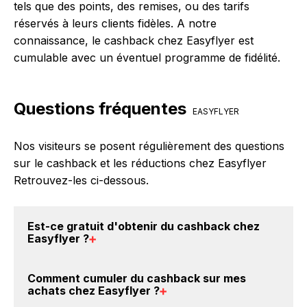
tels que des points, des remises, ou des tarifs
réservés à leurs clients fidèles. A notre
connaissance, le cashback chez Easyflyer est
cumulable avec un éventuel programme de fidélité.
Questions fréquentes
EASYFLYER
Nos visiteurs se posent régulièrement des questions
sur le cashback et les réductions chez Easyflyer
Retrouvez-les ci-dessous.
Est-ce gratuit d'obtenir du
cashback chez
Easyflyer
?
Avec BackBackBack, vous pouvez créer votre
Comment cumuler du
cashback sur mes
compte gratuitement pour cumuler vos réductions
achats chez Easyflyer
?
cashback sur vos achats chez Easyflyer. Oui, c'est