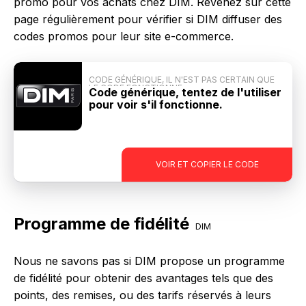
promo pour vos achats chez DIM. Revenez sur cette
page régulièrement pour vérifier si DIM diffuser des
codes promos pour leur site e-commerce.
CODE GÉNÉRIQUE, IL N'EST PAS CERTAIN QUE
LE CODE FONCTIONNE
Code générique, tentez de l'utiliser
pour voir s'il fonctionne.
-
VOIR ET COPIER LE CODE
Programme de fidélité
DIM
Nous ne savons pas si DIM propose un programme
de fidélité pour obtenir des avantages tels que des
points, des remises, ou des tarifs réservés à leurs