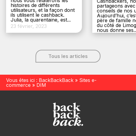
nous vous relaterons les
Cashbackers, n
histoires de différents
partageons avec
utilisateurs, et la façon dont
conseils de nos ut
ils utilisent le cashback.
Aujourd’hui, c’es
Julia, la quarentaine, est...
père de famille
du côté de Limog
23 février, 2023
nous donne ses..
6 décembre, 20
Tous les articles
Vous êtes ici :
BackBackBack
»
Sites e-
commerce
»
DIM