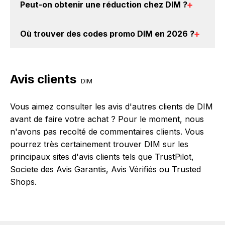
Peut-on obtenir une
réduction chez DIM
?
Créez votre compte sur BackBackBack et cliquez sur
le bouton Activer le cashback, réalisez votre achat,
Oui, il est possible d'obtenir
jusqu'à 4% de remise
et vous verrez apparaître le cashback dans votre
Où trouver des
codes promo DIM en 2026
?
crédités sur votre cagnotte BackBackBack lorsque
cagnotte au plus tard 48h après votre achat sur le
vous réalisez un achat sur le site web de DIM. Ce
Vous êtes au bon endroit pour trouver un code
site DIM.
montant ne tient pas compte de vos éventuels bonus.
promo chez DIM. Si des
codes promo DIM sont
Avis clients
disponibles sur notre site BackBackBack, vous les
DIM
trouverez sur cette page, dans le paragraphe codes
promo DIM.
Vous aimez consulter les avis d'autres clients de DIM
avant de faire votre achat ? Pour le moment, nous
n'avons pas recolté de commentaires clients. Vous
pourrez très certainement trouver DIM sur les
principaux sites d'avis clients tels que TrustPilot,
Societe des Avis Garantis, Avis Vérifiés ou Trusted
Shops.