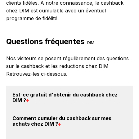
clients fidèles. A notre connaissance, le cashback
chez DIM est cumulable avec un éventuel
programme de fidélité.
Questions fréquentes
DIM
Nos visiteurs se posent régulièrement des questions
sur le cashback et les réductions chez DIM
Retrouvez-les ci-dessous.
Est-ce gratuit d'obtenir du
cashback chez
DIM
?
Avec BackBackBack, vous pouvez créer votre
Comment cumuler du
cashback sur mes
compte gratuitement pour cumuler vos réductions
achats chez DIM
?
cashback sur vos achats chez DIM. Oui, c'est donc
gratuit d'obtenir du cashback chez DIM.
Il est très simple de cumuler du cashback chez DIM :