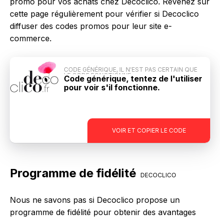
promo pour vos achats chez Decoclico. Revenez sur
cette page régulièrement pour vérifier si Decoclico
diffuser des codes promos pour leur site e-
commerce.
CODE GÉNÉRIQUE, IL N'EST PAS CERTAIN QUE
LE CODE FONCTIONNE
Code générique, tentez de l'utiliser
pour voir s'il fonctionne.
-
VOIR ET COPIER LE CODE
Programme de fidélité
DECOCLICO
Nous ne savons pas si Decoclico propose un
programme de fidélité pour obtenir des avantages