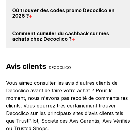
donc gratuit d'obtenir du cashback chez Decoclico.
Oui, il est possible d'obtenir
jusqu'à 1.5% de remise
Où trouver des
codes promo Decoclico en
crédités sur votre cagnotte BackBackBack lorsque
2026
?
vous réalisez un achat sur le site web de Decoclico.
Ce montant ne tient pas compte de vos éventuels
Vous êtes au bon endroit pour trouver un code
Comment cumuler du
cashback sur mes
bonus.
promo chez Decoclico. Si des
codes promo
achats chez Decoclico
?
Decoclico sont disponibles sur notre site
BackBackBack, vous les trouverez sur cette page,
Il est très simple de cumuler du cashback chez
dans le paragraphe codes promo Decoclico.
Decoclico : Créez votre compte sur BackBackBack
Avis clients
et cliquez sur le bouton Activer le cashback, réalisez
DECOCLICO
votre achat, et vous verrez apparaître le cashback
dans votre cagnotte au plus tard 48h après votre
Vous aimez consulter les avis d'autres clients de
achat sur le site Decoclico.
Decoclico avant de faire votre achat ? Pour le
moment, nous n'avons pas recolté de commentaires
clients. Vous pourrez très certainement trouver
Decoclico sur les principaux sites d'avis clients tels
que TrustPilot, Societe des Avis Garantis, Avis Vérifiés
ou Trusted Shops.