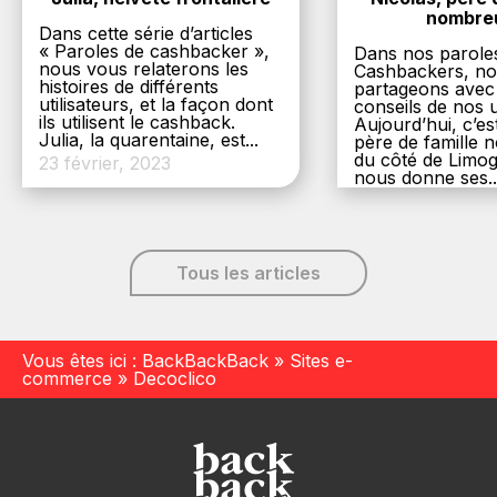
nombre
Dans cette série d’articles
« Paroles de cashbacker »,
Dans nos parole
nous vous relaterons les
Cashbackers, n
histoires de différents
partageons avec
utilisateurs, et la façon dont
conseils de nos ut
ils utilisent le cashback.
Aujourd’hui, c’es
Julia, la quarentaine, est...
père de famille
du côté de Limog
23 février, 2023
nous donne ses..
6 décembre, 20
Tous les articles
Vous êtes ici :
BackBackBack
»
Sites e-
commerce
»
Decoclico