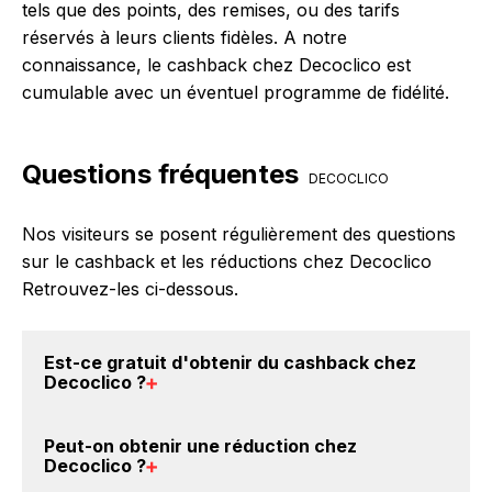
tels que des points, des remises, ou des tarifs
réservés à leurs clients fidèles. A notre
connaissance, le cashback chez Decoclico est
cumulable avec un éventuel programme de fidélité.
Questions fréquentes
DECOCLICO
Nos visiteurs se posent régulièrement des questions
sur le cashback et les réductions chez Decoclico
Retrouvez-les ci-dessous.
Est-ce gratuit d'obtenir du
cashback chez
Decoclico
?
Avec BackBackBack, vous pouvez créer votre
Peut-on obtenir une
réduction chez
compte gratuitement pour cumuler vos réductions
Decoclico
?
cashback sur vos achats chez Decoclico. Oui, c'est