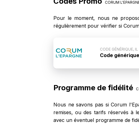
Codes Promo
CORUM L'EPARGN
Pour le moment, nous ne proposo
régulièrement pour vérifier si Coru
CODE GÉNÉRIQUE, IL
Code générique, 
Conditions du
l'Epargne n'est
possible que ce
l'Epargne.
Programme de fidélité
C
Nous ne savons pas si Corum l'Epa
remises, ou des tarifs réservés à 
avec un éventuel programme de fidél