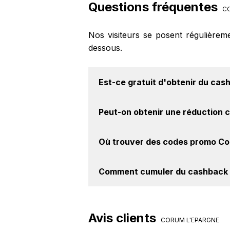
Questions fréquentes
CO
Nos visiteurs se posent régulièrem
dessous.
Est-ce gratuit d'obtenir du
cash
Avec BackBackBack, vous pouvez c
Peut-on obtenir une
réduction 
Corum l'Epargne. Oui, c'est donc gr
Oui, il est possible d'obtenir
jusqu'à
Où trouver des
codes promo Co
site web de Corum l'Epargne. Ce mo
Vous êtes au bon endroit pour t
Comment cumuler du
cashback 
disponibles sur notre site BackBac
Il est très simple de cumuler du c
Activer le cashback, réalisez votre
Avis clients
achat sur le site Corum l'Epargne.
CORUM L'EPARGNE