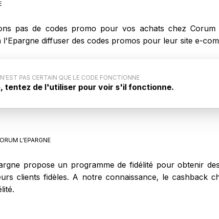
E
ns pas de codes promo pour vos achats chez Corum l
m l'Epargne diffuser des codes promos pour leur site e-co
 N'EST PAS CERTAIN QUE LE CODE FONCTIONNE
tentez de l'utiliser pour voir s'il fonctionne.
 code promo : Ce code promo générique pour Corum
 pas communiqué par le site internet. Aussi, il est
 code ne fonctionne pas lors de votre achat sur Corum
ORUM L'EPARGNE
rgne propose un programme de fidélité pour obtenir des 
leurs clients fidèles. A notre connaissance, le cashback
ité.