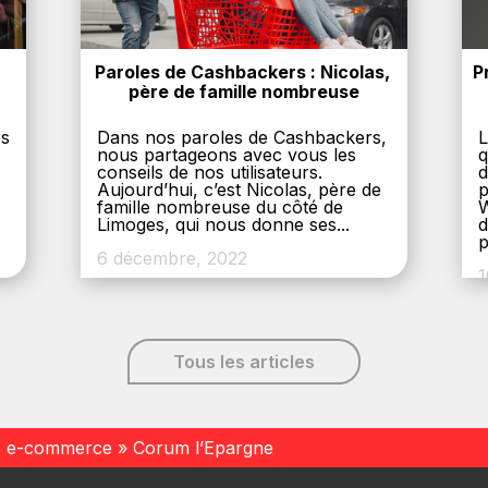
Paroles de Cashbackers : Nicolas, 
P
père de famille nombreuse
es
Dans nos paroles de Cashbackers,
L
nous partageons avec vous les
q
conseils de nos utilisateurs.
d
Aujourd’hui, c’est Nicolas, père de
p
,
famille nombreuse du côté de
W
Limoges, qui nous donne ses...
d
p
6 décembre, 2022
1
Tous les articles
s e-commerce
»
Corum l’Epargne