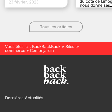
du côté de Limog
23 février, 2023
nous donne ses..
6 décembre, 20
Tous les articles
Vous êtes ici :
BackBackBack
»
Sites e-
commerce
»
Cemonjardin
Dernières Actualités