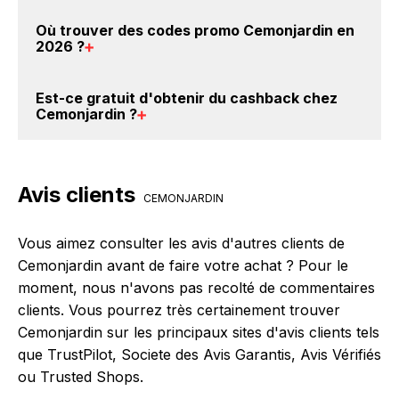
Cemonjardin. Ce montant ne tient pas compte de vos
Il est très simple de cumuler du cashback chez
Où trouver des
codes promo Cemonjardin en
éventuels bonus.
Cemonjardin : Créez votre compte sur
2026
?
BackBackBack et cliquez sur le bouton Activer le
cashback, réalisez votre achat, et vous verrez
Vous êtes au bon endroit pour trouver un code
Est-ce gratuit d'obtenir du
cashback chez
apparaître le cashback dans votre cagnotte au plus
promo chez Cemonjardin. Si des
codes promo
Cemonjardin
?
tard 48h après votre achat sur le site Cemonjardin.
Cemonjardin sont disponibles sur notre site
BackBackBack, vous les trouverez sur cette page,
Avec BackBackBack, vous pouvez créer votre
dans le paragraphe codes promo Cemonjardin.
compte gratuitement pour cumuler vos réductions
Avis clients
cashback sur vos achats chez Cemonjardin. Oui,
CEMONJARDIN
c'est donc gratuit d'obtenir du cashback chez
Cemonjardin.
Vous aimez consulter les avis d'autres clients de
Cemonjardin avant de faire votre achat ? Pour le
moment, nous n'avons pas recolté de commentaires
clients. Vous pourrez très certainement trouver
Cemonjardin sur les principaux sites d'avis clients tels
que TrustPilot, Societe des Avis Garantis, Avis Vérifiés
ou Trusted Shops.