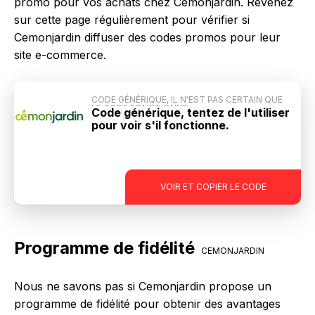
promo pour vos achats chez Cemonjardin. Revenez
sur cette page régulièrement pour vérifier si
Cemonjardin diffuser des codes promos pour leur
site e-commerce.
CODE GÉNÉRIQUE, IL N'EST PAS CERTAIN QUE
LE CODE FONCTIONNE
Code générique, tentez de l'utiliser
pour voir s'il fonctionne.
-
VOIR ET COPIER LE CODE
Programme de fidélité
CEMONJARDIN
Nous ne savons pas si Cemonjardin propose un
programme de fidélité pour obtenir des avantages