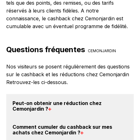
tels que des points, des remises, ou des tarifs
réservés à leurs clients fidèles. A notre
connaissance, le cashback chez Cemonjardin est
cumulable avec un éventuel programme de fidélité.
Questions fréquentes
CEMONJARDIN
Nos visiteurs se posent régulièrement des questions
sur le cashback et les réductions chez Cemonjardin
Retrouvez-les ci-dessous.
Peut-on obtenir une
réduction chez
Cemonjardin
?
Oui, il est possible d'obtenir
jusqu'à 2% de remise
Comment cumuler du
cashback sur mes
crédités sur votre cagnotte BackBackBack lorsque
achats chez Cemonjardin
?
vous réalisez un achat sur le site web de