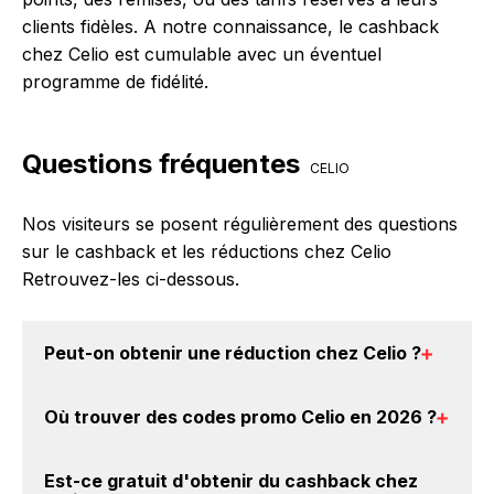
clients fidèles. A notre connaissance, le cashback
chez Celio est cumulable avec un éventuel
programme de fidélité.
Questions fréquentes
CELIO
Nos visiteurs se posent régulièrement des questions
sur le cashback et les réductions chez Celio
Retrouvez-les ci-dessous.
Peut-on obtenir une
réduction chez Celio
?
Oui, il est possible d'obtenir
jusqu'à 4% de remise
Où trouver des
codes promo Celio en 2026
?
crédités sur votre cagnotte BackBackBack lorsque
vous réalisez un achat sur le site web de Celio. Ce
Vous êtes au bon endroit pour trouver un code
montant ne tient pas compte de vos éventuels bonus.
Est-ce gratuit d'obtenir du
cashback chez
promo chez Celio. Si des
codes promo Celio sont