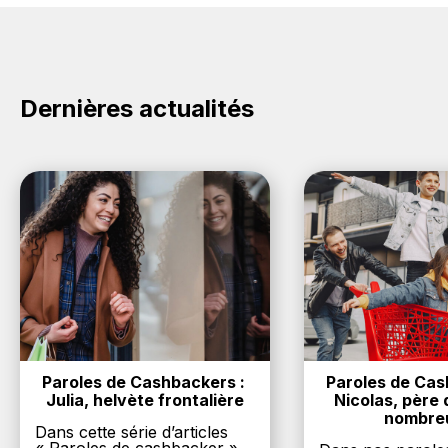
Dernières actualités
Paroles de Cashbackers : 
Paroles de Cash
Julia, helvète frontalière
Nicolas, père d
nombre
Dans cette série d’articles