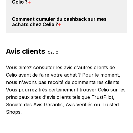
Celio
?
disponibles sur notre site BackBackBack, vous les
trouverez sur cette page, dans le paragraphe codes
Avec BackBackBack, vous pouvez créer votre
Comment cumuler du
cashback sur mes
promo Celio.
compte gratuitement pour cumuler vos réductions
achats chez Celio
?
cashback sur vos achats chez Celio. Oui, c'est donc
gratuit d'obtenir du cashback chez Celio.
Il est très simple de cumuler du cashback chez Celio
: Créez votre compte sur BackBackBack et cliquez
Avis clients
sur le bouton Activer le cashback, réalisez votre
CELIO
achat, et vous verrez apparaître le cashback dans
votre cagnotte au plus tard 48h après votre achat
Vous aimez consulter les avis d'autres clients de
sur le site Celio.
Celio avant de faire votre achat ? Pour le moment,
nous n'avons pas recolté de commentaires clients.
Vous pourrez très certainement trouver Celio sur les
principaux sites d'avis clients tels que TrustPilot,
Societe des Avis Garantis, Avis Vérifiés ou Trusted
Shops.