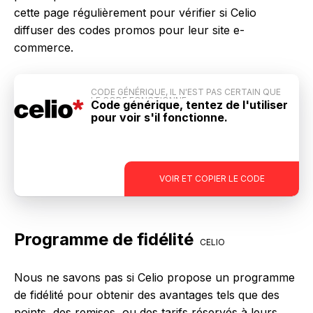
cette page régulièrement pour vérifier si Celio
diffuser des codes promos pour leur site e-
commerce.
CODE GÉNÉRIQUE, IL N'EST PAS CERTAIN QUE
LE CODE FONCTIONNE
Code générique, tentez de l'utiliser
pour voir s'il fonctionne.
-
VOIR ET COPIER LE CODE
Programme de fidélité
CELIO
Nous ne savons pas si Celio propose un programme
de fidélité pour obtenir des avantages tels que des
points, des remises, ou des tarifs réservés à leurs