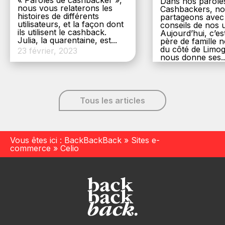
« Paroles de cashbacker »,
Dans nos parole
nous vous relaterons les
Cashbackers, n
histoires de différents
partageons avec
utilisateurs, et la façon dont
conseils de nos ut
ils utilisent le cashback.
Aujourd’hui, c’es
Julia, la quarentaine, est...
père de famille
du côté de Limog
23 février, 2023
nous donne ses..
6 décembre, 20
Tous les articles
Vous êtes ici :
BackBackBack
»
Sites e-
commerce
»
Celio