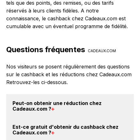
tels que des points, des remises, ou des tarifs
réservés à leurs clients fidèles. A notre
connaissance, le cashback chez Cadeaux.com est
cumulable avec un éventuel programme de fidélité.
Questions fréquentes
CADEAUX.COM
Nos visiteurs se posent régulièrement des questions
sur le cashback et les réductions chez Cadeaux.com
Retrouvez-les ci-dessous.
Peut-on obtenir une
réduction chez
Cadeaux.com
?
Oui, il est possible d'obtenir
jusqu'à 7.5% de remise
Est-ce gratuit d'obtenir du
cashback chez
crédités sur votre cagnotte BackBackBack lorsque
Cadeaux.com
?
vous réalisez un achat sur le site web de