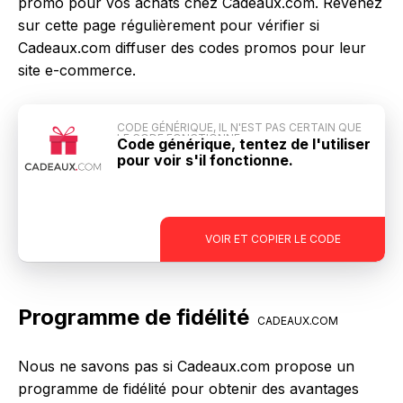
promo pour vos achats chez Cadeaux.com. Revenez
sur cette page régulièrement pour vérifier si
Cadeaux.com diffuser des codes promos pour leur
site e-commerce.
CODE GÉNÉRIQUE, IL N'EST PAS CERTAIN QUE
LE CODE FONCTIONNE
Code générique, tentez de l'utiliser
pour voir s'il fonctionne.
-
VOIR ET COPIER LE CODE
Programme de fidélité
CADEAUX.COM
Nous ne savons pas si Cadeaux.com propose un
programme de fidélité pour obtenir des avantages