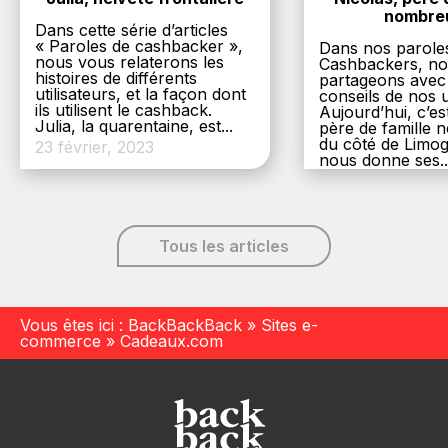
nombre
Dans cette série d’articles
« Paroles de cashbacker »,
Dans nos parole
nous vous relaterons les
Cashbackers, n
histoires de différents
partageons avec
utilisateurs, et la façon dont
conseils de nos ut
ils utilisent le cashback.
Aujourd’hui, c’es
Julia, la quarentaine, est...
père de famille
du côté de Limog
23 février, 2023
nous donne ses..
6 décembre, 20
Tous les articles
Vous êtes ici :
BackBackBack
»
Sites e-
commerce
»
Cadeaux.com