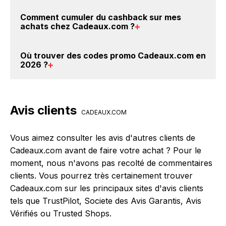
Cadeaux.com. Ce montant ne tient pas compte de
Avec BackBackBack, vous pouvez créer votre
Comment cumuler du
cashback sur mes
vos éventuels bonus.
compte gratuitement pour cumuler vos réductions
achats chez Cadeaux.com
?
cashback sur vos achats chez Cadeaux.com. Oui,
c'est donc gratuit d'obtenir du cashback chez
Il est très simple de cumuler du cashback chez
Où trouver des
codes promo Cadeaux.com en
Cadeaux.com.
Cadeaux.com : Créez votre compte sur
2026
?
BackBackBack et cliquez sur le bouton Activer le
cashback, réalisez votre achat, et vous verrez
Vous êtes au bon endroit pour trouver un code
apparaître le cashback dans votre cagnotte au plus
promo chez Cadeaux.com. Si des
codes promo
Avis clients
tard 48h après votre achat sur le site Cadeaux.com.
Cadeaux.com sont disponibles sur notre site
CADEAUX.COM
BackBackBack, vous les trouverez sur cette page,
dans le paragraphe codes promo Cadeaux.com.
Vous aimez consulter les avis d'autres clients de
Cadeaux.com avant de faire votre achat ? Pour le
moment, nous n'avons pas recolté de commentaires
clients. Vous pourrez très certainement trouver
Cadeaux.com sur les principaux sites d'avis clients
tels que TrustPilot, Societe des Avis Garantis, Avis
Vérifiés ou Trusted Shops.