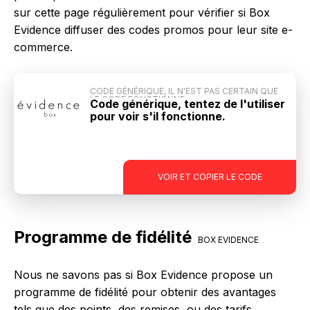
sur cette page régulièrement pour vérifier si Box
Evidence diffuser des codes promos pour leur site e-
commerce.
CODE GÉNÉRIQUE, IL N'EST PAS CERTAIN QUE
LE CODE FONCTIONNE
Code générique, tentez de l'utiliser
pour voir s'il fonctionne.
-
VOIR ET COPIER LE CODE
Programme de fidélité
BOX EVIDENCE
Nous ne savons pas si Box Evidence propose un
programme de fidélité pour obtenir des avantages
tels que des points, des remises, ou des tarifs