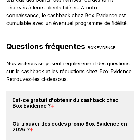
réservés à leurs clients fidèles. A notre
connaissance, le cashback chez Box Evidence est
cumulable avec un éventuel programme de fidélité.
Questions fréquentes
BOX EVIDENCE
Nos visiteurs se posent régulièrement des questions
sur le cashback et les réductions chez Box Evidence
Retrouvez-les ci-dessous.
Est-ce gratuit d'obtenir du
cashback chez
Box Evidence
?
Avec BackBackBack, vous pouvez créer votre
Où trouver des
codes promo Box Evidence en
compte gratuitement pour cumuler vos réductions
2026
?
cashback sur vos achats chez Box Evidence. Oui,