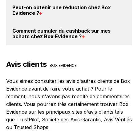
c'est donc gratuit d'obtenir du cashback chez Box
Vous êtes au bon endroit pour trouver un code
Peut-on obtenir une
réduction chez Box
Evidence.
promo chez Box Evidence. Si des
codes promo Box
Evidence
?
Evidence sont disponibles sur notre site
BackBackBack, vous les trouverez sur cette page,
Oui, il est possible d'obtenir
jusqu'à 0% de remise
Comment cumuler du
cashback sur mes
dans le paragraphe codes promo Box Evidence.
crédités sur votre cagnotte BackBackBack lorsque
achats chez Box Evidence
?
vous réalisez un achat sur le site web de Box
Evidence. Ce montant ne tient pas compte de vos
Il est très simple de cumuler du cashback chez Box
éventuels bonus.
Evidence : Créez votre compte sur BackBackBack et
Avis clients
cliquez sur le bouton Activer le cashback, réalisez
BOX EVIDENCE
votre achat, et vous verrez apparaître le cashback
dans votre cagnotte au plus tard 48h après votre
Vous aimez consulter les avis d'autres clients de Box
achat sur le site Box Evidence.
Evidence avant de faire votre achat ? Pour le
moment, nous n'avons pas recolté de commentaires
clients. Vous pourrez très certainement trouver Box
Evidence sur les principaux sites d'avis clients tels
que TrustPilot, Societe des Avis Garantis, Avis Vérifiés
ou Trusted Shops.