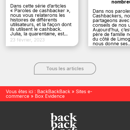
nombre
Dans cette série d’articles
« Paroles de cashbacker »,
Dans nos parole
nous vous relaterons les
Cashbackers, n
histoires de différents
partageons avec
utilisateurs, et la façon dont
conseils de nos ut
ils utilisent le cashback.
Aujourd’hui, c’es
Julia, la quarentaine, est...
père de famille
du côté de Limog
23 février, 2023
nous donne ses..
6 décembre, 20
Tous les articles
Vous êtes ici :
BackBackBack
»
Sites e-
commerce
»
Box Evidence