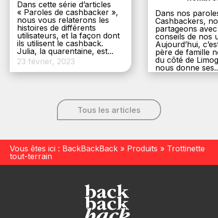
Dans cette série d’articles
« Paroles de cashbacker »,
Dans nos parole
nous vous relaterons les
Cashbackers, n
histoires de différents
partageons avec
utilisateurs, et la façon dont
conseils de nos ut
ils utilisent le cashback.
Aujourd’hui, c’es
Julia, la quarentaine, est...
père de famille
du côté de Limog
23 février, 2023
nous donne ses..
6 décembre, 20
Tous les articles
Vous êtes ici :
BackBackBack
»
Produits
»
Trottinette
tout-terrain