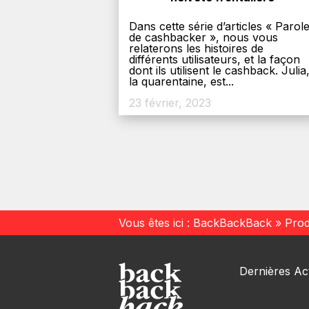
Dans cette série d’articles « Parol
de cashbacker », nous vous
relaterons les histoires de
différents utilisateurs, et la façon
dont ils utilisent le cashback. Julia
la quarentaine, est...
23 février, 2023
Vous êtes ici :
BackBackBack
»
Prod
Dernières Act