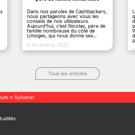
es
Dans nos paroles de Cashbackers,
L
nous partageons avec vous les
q
conseils de nos utilisateurs.
d
Aujourd’hui, c’est Nicolas, père de
p
,
famille nombreuse du côté de
W
Limoges, qui nous donne ses...
d
p
6 décembre, 2022
1
Tous les articles
uits
»
Sylvaner
ualités