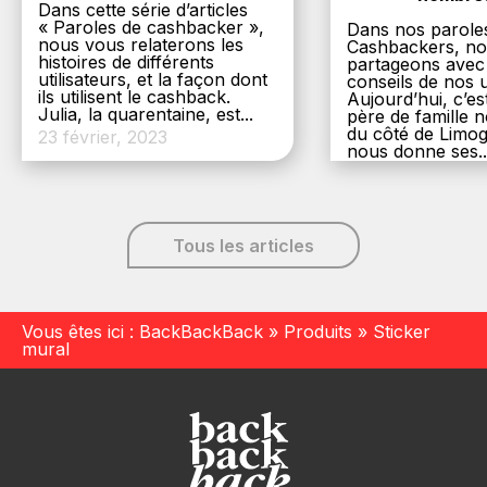
Dans cette série d’articles
« Paroles de cashbacker »,
Dans nos parole
nous vous relaterons les
Cashbackers, n
histoires de différents
partageons avec
utilisateurs, et la façon dont
conseils de nos ut
ils utilisent le cashback.
Aujourd’hui, c’es
Julia, la quarentaine, est...
père de famille
du côté de Limog
23 février, 2023
nous donne ses..
6 décembre, 20
Tous les articles
Vous êtes ici :
BackBackBack
»
Produits
»
Sticker
mural