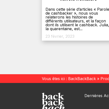
Dans cette série d’articles « Parol
de cashbacker », nous vous
relaterons les histoires de
différents utilisateurs, et la façon
dont ils utilisent le cashback. Julia
la quarentaine, est...
23 février, 2023
Vous êtes ici :
BackBackBack
»
Prod
Dernières Act