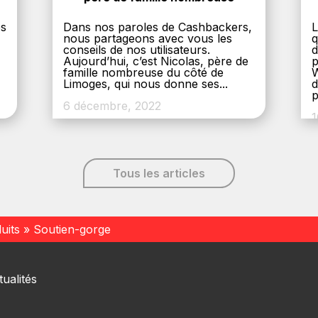
es
Dans nos paroles de Cashbackers,
L
nous partageons avec vous les
q
conseils de nos utilisateurs.
d
Aujourd’hui, c’est Nicolas, père de
p
,
famille nombreuse du côté de
W
Limoges, qui nous donne ses...
d
p
6 décembre, 2022
1
Tous les articles
uits
»
Soutien-gorge
ualités