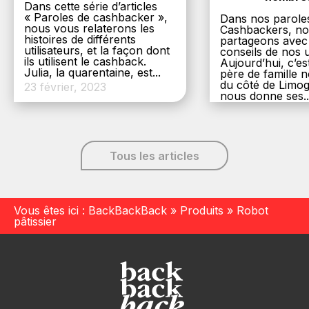
Dans cette série d’articles
« Paroles de cashbacker »,
Dans nos parole
nous vous relaterons les
Cashbackers, n
histoires de différents
partageons avec
utilisateurs, et la façon dont
conseils de nos ut
ils utilisent le cashback.
Aujourd’hui, c’es
Julia, la quarentaine, est...
père de famille
du côté de Limog
23 février, 2023
nous donne ses..
6 décembre, 20
Tous les articles
Vous êtes ici :
BackBackBack
»
Produits
»
Robot
pâtissier