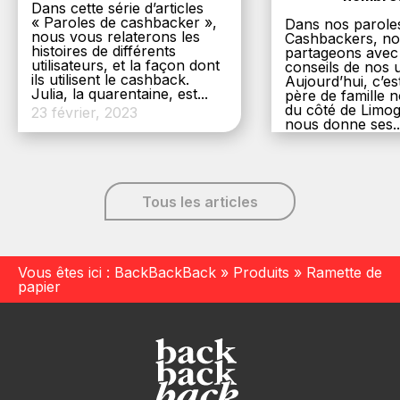
Dans cette série d’articles
« Paroles de cashbacker »,
Dans nos parole
nous vous relaterons les
Cashbackers, n
histoires de différents
partageons avec
utilisateurs, et la façon dont
conseils de nos ut
ils utilisent le cashback.
Aujourd’hui, c’es
Julia, la quarentaine, est...
père de famille
du côté de Limog
23 février, 2023
nous donne ses..
6 décembre, 20
Tous les articles
Vous êtes ici :
BackBackBack
»
Produits
»
Ramette de
papier