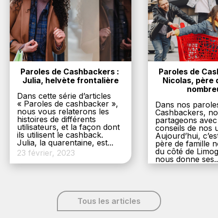
Paroles de Cashbackers : 
Paroles de Cash
Julia, helvète frontalière
Nicolas, père d
nombre
Dans cette série d’articles
« Paroles de cashbacker »,
Dans nos parole
nous vous relaterons les
Cashbackers, n
histoires de différents
partageons avec
utilisateurs, et la façon dont
conseils de nos ut
ils utilisent le cashback.
Aujourd’hui, c’es
Julia, la quarentaine, est...
père de famille
du côté de Limog
23 février, 2023
nous donne ses..
6 décembre, 20
Tous les articles