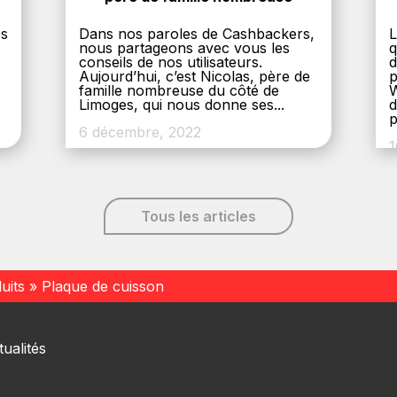
es
Dans nos paroles de Cashbackers,
L
nous partageons avec vous les
q
conseils de nos utilisateurs.
d
Aujourd’hui, c’est Nicolas, père de
p
,
famille nombreuse du côté de
W
Limoges, qui nous donne ses...
d
p
6 décembre, 2022
1
Tous les articles
uits
»
Plaque de cuisson
ualités