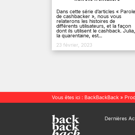
Dans cette série d’articles « Parol
de cashbacker », nous vous
relaterons les histoires de
différents utilisateurs, et la façon
dont ils utilisent le cashback. Julia
la quarentaine, est...
23 février, 2023
Vous êtes ici :
BackBackBack
»
Prod
Dernières Act