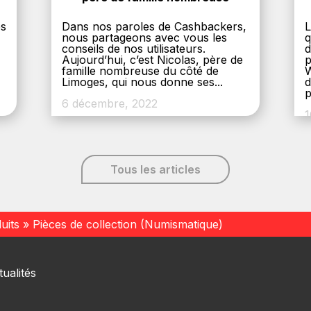
es
Dans nos paroles de Cashbackers,
L
nous partageons avec vous les
q
conseils de nos utilisateurs.
d
Aujourd’hui, c’est Nicolas, père de
p
,
famille nombreuse du côté de
W
Limoges, qui nous donne ses...
d
p
6 décembre, 2022
1
Tous les articles
uits
»
Pièces de collection (Numismatique)
ualités