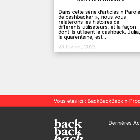
Dans cette série d’articles « Parol
de cashbacker », nous vous
relaterons les histoires de
différents utilisateurs, et la façon
dont ils utilisent le cashback. Julia
la quarentaine, est...
23 février, 2023
Vous êtes ici :
BackBackBack
»
Prod
Dernières Act