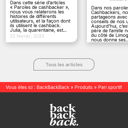
Dans cette série d’articles
« Paroles de cashbacker »,
Dans nos parole
nous vous relaterons les
Cashbackers, n
histoires de différents
partageons avec
utilisateurs, et la façon dont
conseils de nos ut
ils utilisent le cashback.
Aujourd’hui, c’es
Julia, la quarentaine, est...
père de famille
du côté de Limog
23 février, 2023
nous donne ses..
6 décembre, 20
Tous les articles
Vous êtes ici :
BackBackBack
»
Produits
»
Pari sportif