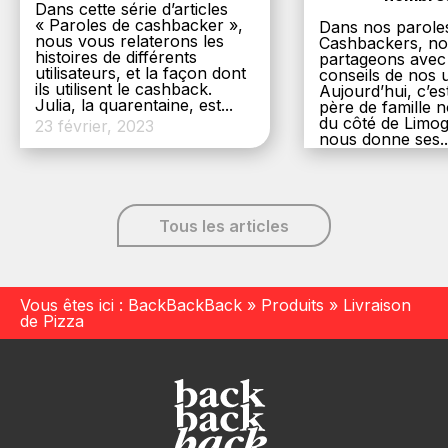
Dans cette série d’articles
« Paroles de cashbacker »,
Dans nos parole
nous vous relaterons les
Cashbackers, n
histoires de différents
partageons avec
utilisateurs, et la façon dont
conseils de nos ut
ils utilisent le cashback.
Aujourd’hui, c’es
Julia, la quarentaine, est...
père de famille
du côté de Limog
23 février, 2023
nous donne ses..
6 décembre, 20
Tous les articles
Vous êtes ici :
BackBackBack
»
Produits
»
Livraison
de Pizza