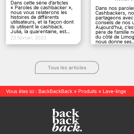
Dans cette série d’articles
« Paroles de cashbacker »,
Dans nos parole
nous vous relaterons les
Cashbackers, n
histoires de différents
partageons avec
utilisateurs, et la façon dont
conseils de nos ut
ils utilisent le cashback.
Aujourd’hui, c’es
Julia, la quarentaine, est...
père de famille
du côté de Limog
23 février, 2023
nous donne ses..
6 décembre, 20
Tous les articles
Vous êtes ici :
BackBackBack
»
Produits
»
Lave-linge