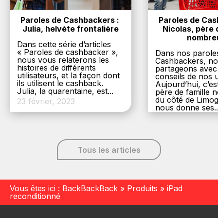
Paroles de Cashbackers : 
Paroles de Cash
Julia, helvète frontalière
Nicolas, père d
nombre
Dans cette série d’articles
« Paroles de cashbacker »,
Dans nos parole
nous vous relaterons les
Cashbackers, n
histoires de différents
partageons avec
utilisateurs, et la façon dont
conseils de nos ut
ils utilisent le cashback.
Aujourd’hui, c’es
Julia, la quarentaine, est...
père de famille
du côté de Limog
23 février, 2023
nous donne ses..
6 décembre, 20
Tous les articles
Vous êtes ici :
BackBackBack
»
Produits
»
iPad
reconditionné