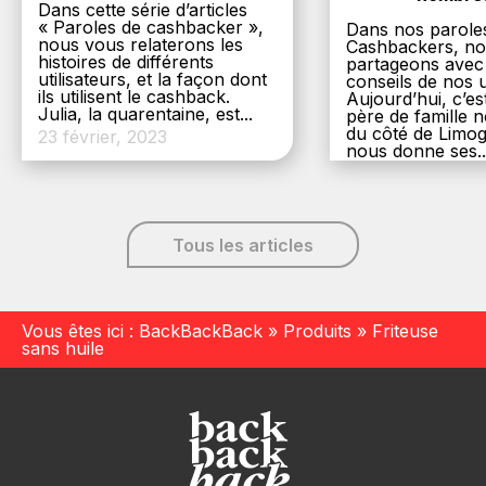
Dans cette série d’articles
« Paroles de cashbacker »,
Dans nos parole
nous vous relaterons les
Cashbackers, n
histoires de différents
partageons avec
utilisateurs, et la façon dont
conseils de nos ut
ils utilisent le cashback.
Aujourd’hui, c’es
Julia, la quarentaine, est...
père de famille
du côté de Limog
23 février, 2023
nous donne ses..
6 décembre, 20
Tous les articles
Vous êtes ici :
BackBackBack
»
Produits
»
Friteuse
sans huile