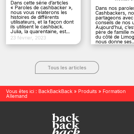
Dans cette série d’articles
« Paroles de cashbacker »,
Dans nos parole
nous vous relaterons les
Cashbackers, n
histoires de différents
partageons avec
utilisateurs, et la façon dont
conseils de nos ut
ils utilisent le cashback.
Aujourd’hui, c’es
Julia, la quarentaine, est...
père de famille
du côté de Limog
23 février, 2023
nous donne ses..
6 décembre, 20
Tous les articles
Vous êtes ici :
BackBackBack
»
Produits
»
Formation
Allemand