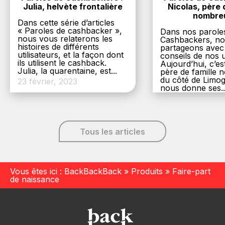
Julia, helvète frontalière
Nicolas, père d
nombre
Dans cette série d’articles
« Paroles de cashbacker »,
Dans nos parole
nous vous relaterons les
Cashbackers, n
histoires de différents
partageons avec
utilisateurs, et la façon dont
conseils de nos ut
ils utilisent le cashback.
Aujourd’hui, c’es
Julia, la quarentaine, est...
père de famille
du côté de Limog
23 février, 2023
nous donne ses..
6 décembre, 20
Tous les articles
Vous êtes ici :
BackBackBack
»
Produits
»
Faire-part
de naissance