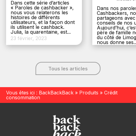
Dans cette série d’articles
« Paroles de cashbacker »,
Dans nos parole
nous vous relaterons les
Cashbackers, n
histoires de différents
partageons avec
utilisateurs, et la façon dont
conseils de nos ut
ils utilisent le cashback.
Aujourd’hui, c’es
Julia, la quarentaine, est...
père de famille
du côté de Limog
23 février, 2023
nous donne ses..
6 décembre, 20
Tous les articles
Vous êtes ici :
BackBackBack
»
Produits
»
Crédit
consommation