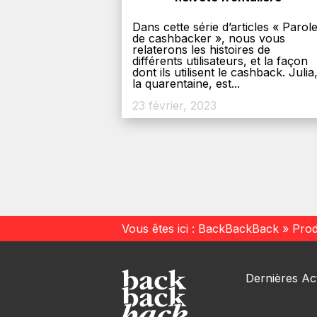
Dans cette série d’articles « Parol
de cashbacker », nous vous
relaterons les histoires de
différents utilisateurs, et la façon
dont ils utilisent le cashback. Julia
la quarentaine, est...
23 février, 2023
Vous êtes ici :
BackBackBack
»
Prod
Dernières Act