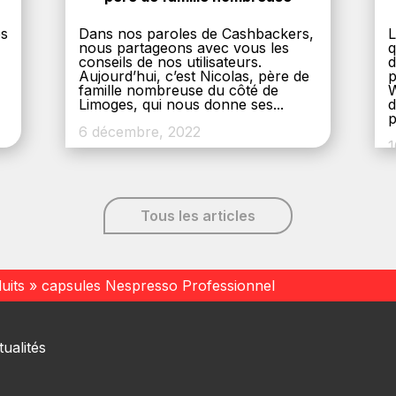
es
Dans nos paroles de Cashbackers,
L
nous partageons avec vous les
q
conseils de nos utilisateurs.
d
Aujourd’hui, c’est Nicolas, père de
p
,
famille nombreuse du côté de
W
Limoges, qui nous donne ses...
d
p
6 décembre, 2022
1
Tous les articles
uits
»
capsules Nespresso Professionnel
ualités