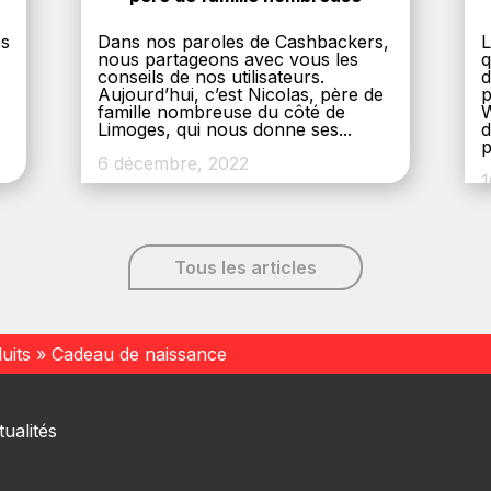
es
Dans nos paroles de Cashbackers,
L
nous partageons avec vous les
q
conseils de nos utilisateurs.
d
Aujourd’hui, c’est Nicolas, père de
p
,
famille nombreuse du côté de
W
Limoges, qui nous donne ses...
d
p
6 décembre, 2022
1
Tous les articles
uits
»
Cadeau de naissance
ualités