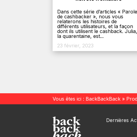
Dans cette série d’articles « Parol
de cashbacker », nous vous
relaterons les histoires de
différents utilisateurs, et la façon
dont ils utilisent le cashback. Julia
la quarentaine, est...
23 février, 2023
Vous êtes ici :
BackBackBack
»
Prod
Dernières Act