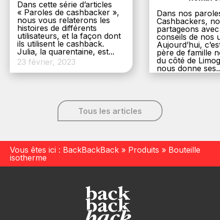
Dans cette série d’articles
« Paroles de cashbacker »,
Dans nos parole
nous vous relaterons les
Cashbackers, n
histoires de différents
partageons avec
utilisateurs, et la façon dont
conseils de nos ut
ils utilisent le cashback.
Aujourd’hui, c’es
Julia, la quarentaine, est...
père de famille
du côté de Limog
23 février, 2023
nous donne ses..
6 décembre, 20
Tous les articles
Vous êtes ici :
BackBackBack
»
Produits
»
Bouteille
isotherme