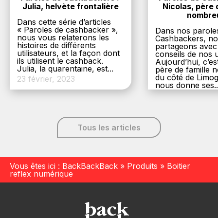
Julia, helvète frontalière
Nicolas, père d
nombre
Dans cette série d’articles
« Paroles de cashbacker »,
Dans nos parole
nous vous relaterons les
Cashbackers, n
histoires de différents
partageons avec
utilisateurs, et la façon dont
conseils de nos ut
ils utilisent le cashback.
Aujourd’hui, c’es
Julia, la quarentaine, est...
père de famille
du côté de Limog
23 février, 2023
nous donne ses..
6 décembre, 20
Tous les articles
Vous êtes ici :
BackBackBack
»
Produits
»
Boitier
reflex numérique