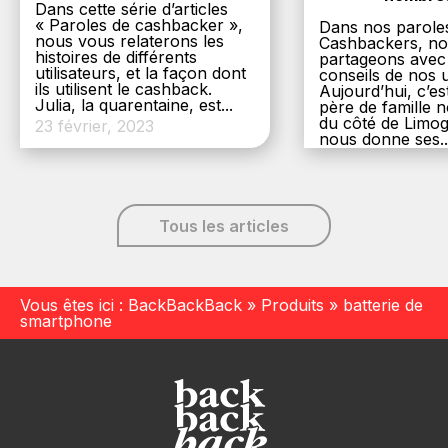
Dans cette série d’articles
« Paroles de cashbacker »,
Dans nos parole
nous vous relaterons les
Cashbackers, n
histoires de différents
partageons avec
utilisateurs, et la façon dont
conseils de nos ut
ils utilisent le cashback.
Aujourd’hui, c’es
Julia, la quarentaine, est...
père de famille
du côté de Limog
23 février, 2023
nous donne ses..
6 décembre, 20
Tous les articles
Vous êtes ici :
BackBackBack
»
Produits
»
batterie de
smartphone