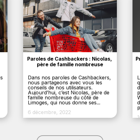
Paroles de Cashbackers : Nicolas, 
P
père de famille nombreuse
es
Dans nos paroles de Cashbackers,
L
nous partageons avec vous les
q
conseils de nos utilisateurs.
d
Aujourd’hui, c’est Nicolas, père de
p
,
famille nombreuse du côté de
W
Limoges, qui nous donne ses...
d
p
6 décembre, 2022
1