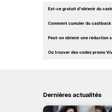
Est-ce gratuit d'obtenir du
cash
Avec BackBackBack, vous pouvez cr
Comment cumuler du
cashback 
marque Vivitar. Oui, c'est donc gratu
Il est très simple de cumuler du ca
Peut-on obtenir une
réduction s
cashback, réalisez votre achat, et 
le site Vivitar.
Oui, il est possible d'obtenir
jusqu'à
Où trouver des
codes promo Viv
la marque Vivitar sur nos sites par
Vous êtes au bon endroit pour tro
découvrez si des
codes promo Vivita
Dernières actualités