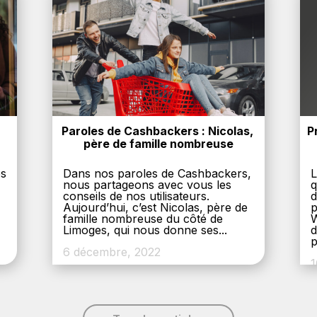
Paroles de Cashbackers : Nicolas, 
P
père de famille nombreuse
es
Dans nos paroles de Cashbackers,
L
nous partageons avec vous les
q
conseils de nos utilisateurs.
d
Aujourd’hui, c’est Nicolas, père de
p
,
famille nombreuse du côté de
W
Limoges, qui nous donne ses...
d
p
6 décembre, 2022
1