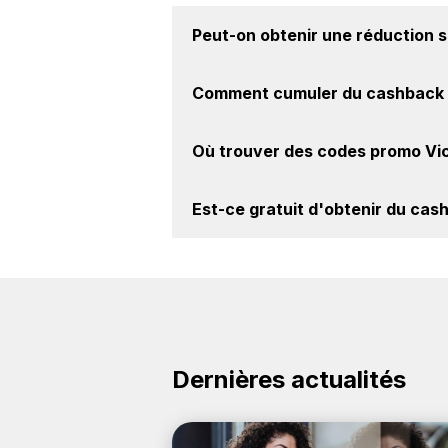
Peut-on obtenir une
réduction s
Oui, il est possible d'obtenir
jusqu'à
Comment cumuler du
cashback 
la marque Victorinox sur nos sites 
Il est très simple de cumuler du ca
Où trouver des
codes promo Vic
le cashback, réalisez votre achat, 
sur le site Victorinox.
Vous êtes au bon endroit pour tro
Est-ce gratuit d'obtenir du
cash
découvrez si des
codes promo Victor
Avec BackBackBack, vous pouvez cr
marque Victorinox. Oui, c'est donc g
Dernières actualités