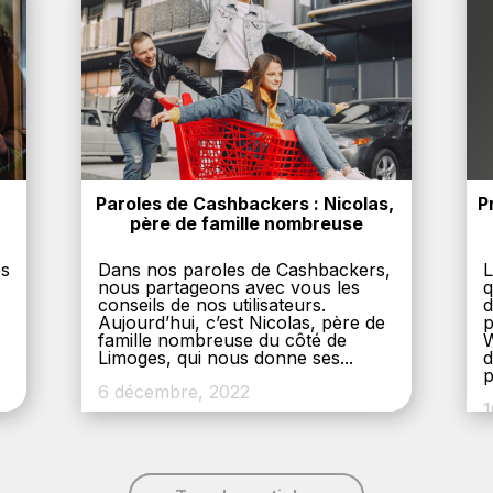
Paroles de Cashbackers : Nicolas, 
P
père de famille nombreuse
es
Dans nos paroles de Cashbackers,
L
nous partageons avec vous les
q
conseils de nos utilisateurs.
d
Aujourd’hui, c’est Nicolas, père de
p
,
famille nombreuse du côté de
W
Limoges, qui nous donne ses...
d
p
6 décembre, 2022
1