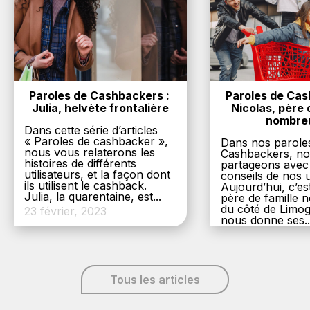
Paroles de Cashbackers : 
Paroles de Cash
Julia, helvète frontalière
Nicolas, père d
nombre
Dans cette série d’articles
« Paroles de cashbacker »,
Dans nos parole
nous vous relaterons les
Cashbackers, n
histoires de différents
partageons avec
utilisateurs, et la façon dont
conseils de nos ut
ils utilisent le cashback.
Aujourd’hui, c’es
Julia, la quarentaine, est...
père de famille
du côté de Limog
23 février, 2023
nous donne ses..
6 décembre, 20
Tous les articles