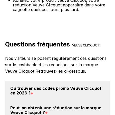
Achetez votre produit Veuve Clicquot, votre
réduction Veuve Clicquot apparaîtra dans votre
cagnotte quelques jours plus tard.
Questions fréquentes
VEUVE CLICQUOT
Nos visiteurs se posent régulièrement des questions
sur le cashback et les réductions sur la marque
Veuve Clicquot Retrouvez-les ci-dessous.
Où trouver des
codes promo Veuve Clicquot
en 2026
?
Vous êtes au bon endroit pour trouver un code
Peut-on obtenir une
réduction sur la marque
promo sur les produits Veuve Clicquot. Choisissez un
Veuve Clicquot
?