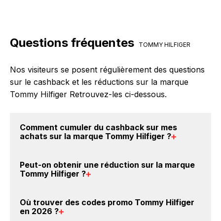
Questions fréquentes
TOMMY HILFIGER
Nos visiteurs se posent régulièrement des questions
sur le cashback et les réductions sur la marque
Tommy Hilfiger Retrouvez-les ci-dessous.
Comment cumuler du
cashback sur mes
achats sur la marque Tommy Hilfiger
?
Il est très simple de cumuler du cashback chez
Peut-on obtenir une
réduction sur la marque
Tommy Hilfiger : Créez votre compte sur
Tommy Hilfiger
?
BackBackBack et cliquez sur le bouton Activer le
cashback, réalisez votre achat, et vous verrez
Oui, il est possible d'obtenir
jusqu'à 4.5% de remise
Où trouver des
codes promo Tommy Hilfiger
apparaître le cashback dans votre cagnotte au plus
crédités sur votre cagnotte BackBackBack lorsque
en 2026
?
tard 48h après votre achat sur le site Tommy Hilfiger.
vous achetez des produits de la marque Tommy