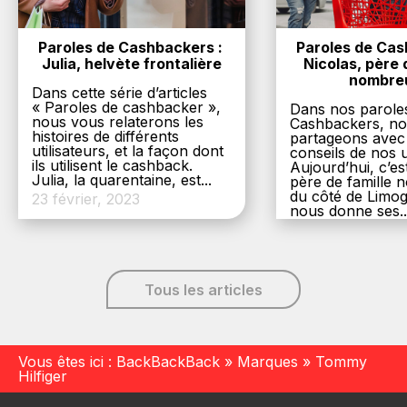
Paroles de Cashbackers : 
Paroles de Cash
Julia, helvète frontalière
Nicolas, père d
nombre
Dans cette série d’articles
« Paroles de cashbacker »,
Dans nos parole
nous vous relaterons les
Cashbackers, n
histoires de différents
partageons avec
utilisateurs, et la façon dont
conseils de nos ut
ils utilisent le cashback.
Aujourd’hui, c’es
Julia, la quarentaine, est...
père de famille
du côté de Limog
23 février, 2023
nous donne ses..
6 décembre, 20
Tous les articles
Vous êtes ici :
BackBackBack
»
Marques
»
Tommy
Hilfiger