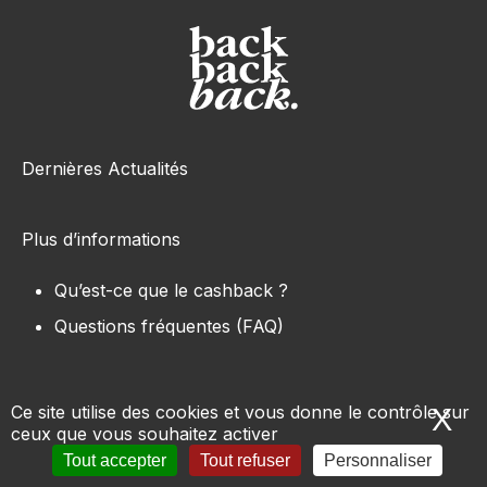
Dernières Actualités
Plus d’informations
Qu’est-ce que le cashback ?
Questions fréquentes (FAQ)
Ce site utilise des cookies et vous donne le contrôle sur
X
Ma
ceux que vous souhaitez activer
Tous les sites e-commerce
-
Marques
-
Produits
-
Tout accepter
Tout refuser
Personnaliser
Conditions d’utilisation
-
Mentions légales